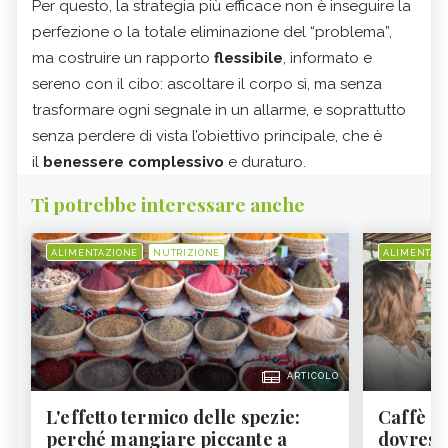
Per questo, la strategia più efficace non è inseguire la
perfezione o la totale eliminazione del “problema”,
ma costruire un rapporto
flessibile
, informato e
sereno con il cibo: ascoltare il corpo sì, ma senza
trasformare ogni segnale in un allarme, e soprattutto
senza perdere di vista l’obiettivo principale, che è
il
benessere complessivo
e duraturo.
Ti potrebbe interessare anche
ALIMENTAZIONE
NUTRIZIONE
ALIMENTAZ
ARTICOLO
L'effetto termico delle spezie:
Caffè a
perché mangiare piccante a
dovresti