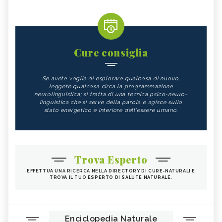
Cure consiglia
Se avete voglia di esplorare qualcosa di nuovo,
leggete qualcosa circa la programmazione
neurolinguistica; si tratta di una tecnica psico-neuro-
linguistica che si serve della parola e agisce sullo
stato energetico e interiore dell'essere umano.
Trova Esperto
EFFETTUA UNA RICERCA NELLA DIRECTORY DI CURE-NATURALI E
TROVA IL TUO ESPERTO DI SALUTE NATURALE.
Enciclopedia Naturale