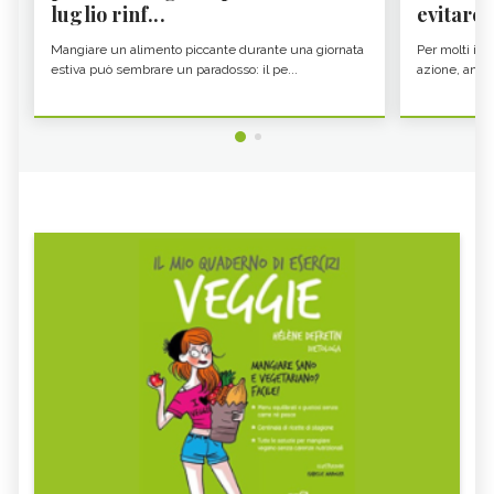
luglio rinf...
evitare i
Mangiare un alimento piccante durante una giornata
Per molti il c
estiva può sembrare un paradosso: il pe...
azione, ancor