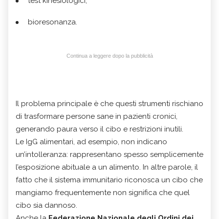
test kinesiologici;
bioresonanza.
Continua a leggere dopo la pubblicità
Il problema principale è che questi strumenti rischiano
di trasformare persone sane in pazienti cronici,
generando paura verso il cibo e restrizioni inutili.
Le IgG alimentari, ad esempio, non indicano
un’intolleranza: rappresentano spesso semplicemente
l’esposizione abituale a un alimento. In altre parole, il
fatto che il sistema immunitario riconosca un cibo che
mangiamo frequentemente non significa che quel
cibo sia dannoso.
Anche la
Federazione Nazionale degli Ordini dei