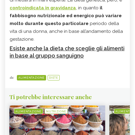
controindicata in gravidanza
, in quanto
il
fabbisogno nutrizionale ed energico può variare
molto durante questo particolare
periodo della
vita di una donna, anche in base all’andamento della
gestazione.
Esiste anche la dieta che sceglie gli alimenti
in base al gruppo sanguigno
da:
ALIMENTAZIONE
DIETE
Ti potrebbe interessare anche
ALIMENTAZIONE
NUTRIZIONE
ALIMENTAZ