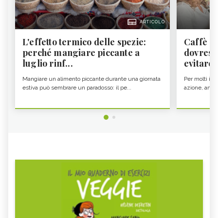
ARTICOLO
L'effetto termico delle spezie:
Caffè a
perché mangiare piccante a
dovresti
luglio rinf...
evitare i
Mangiare un alimento piccante durante una giornata
Per molti il c
estiva può sembrare un paradosso: il pe...
azione, ancor