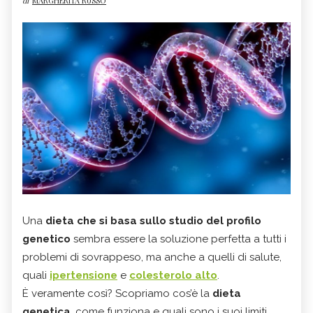
di
MARGHERITA RUSSO
Una
dieta che si basa sullo studio del profilo
genetico
sembra essere la soluzione perfetta a tutti i
problemi di sovrappeso, ma anche a quelli di salute,
quali
ipertensione
e
colesterolo alto
.
È veramente così? Scopriamo cos’è la
dieta
genetica
, come funziona e quali sono i suoi limiti.