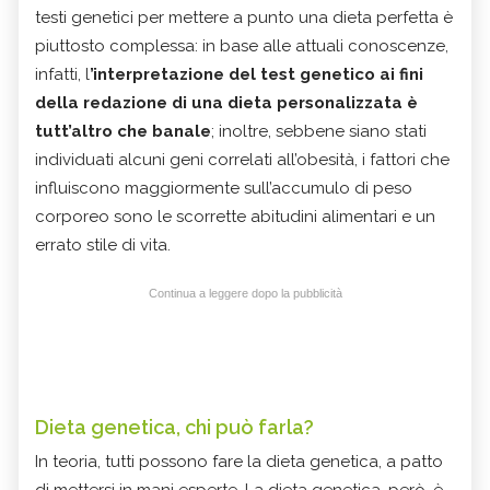
testi genetici per mettere a punto una dieta perfetta è
piuttosto complessa: in base alle attuali conoscenze,
infatti, l
’interpretazione del test genetico ai fini
della redazione di una dieta personalizzata è
tutt’altro che banale
; inoltre, sebbene siano stati
individuati alcuni geni correlati all’obesità, i fattori che
influiscono maggiormente sull’accumulo di peso
corporeo sono le scorrette abitudini alimentari e un
errato stile di vita.
Continua a leggere dopo la pubblicità
Dieta genetica, chi può farla?
In teoria, tutti possono fare la dieta genetica, a patto
di mettersi in mani esperte. La dieta genetica, però, è