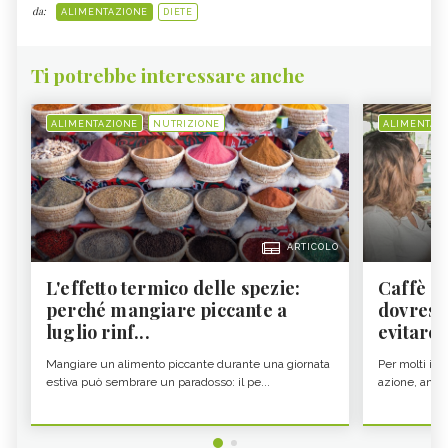
da:
ALIMENTAZIONE
DIETE
Ti potrebbe interessare anche
ALIMENTAZIONE
NUTRIZIONE
ALIMENTAZ
ARTICOLO
L'effetto termico delle spezie:
Caffè a
perché mangiare piccante a
dovresti
luglio rinf...
evitare i
Mangiare un alimento piccante durante una giornata
Per molti il c
estiva può sembrare un paradosso: il pe...
azione, ancor