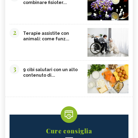
combinare fisioter...
2
Terapie assistite con
animali: come funz...
3
9 cibi salutari con un alto
contenuto di...
Cure consiglia