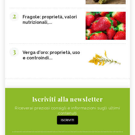
2
Fragole: proprietà, valori
nutrizionali,...
3
Verga d'oro: proprietà, uso
e controindi...
Iscriviti alla newsletter
Riceverai preziosi consigli e informazioni sugli ultimi
contenuti
ISCRIVITI