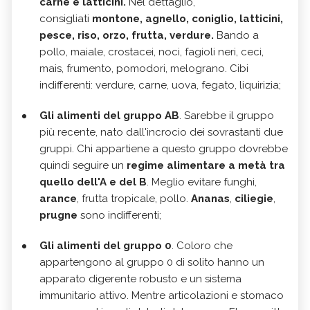
carne e
latticini.
Nel dettaglio,
consigliati
montone
, agnello, coniglio, latticini,
pesce, riso, orzo, frutta, verdure.
Bando a
pollo, maiale, crostacei,
noci, fagioli neri, ceci,
mais, frumento, pomodori, melograno. Cibi
indifferenti: verdure, carne, uova, fegato, liquirizia;
Gli alimenti del gruppo AB
. Sarebbe il gruppo
più recente, nato dall'incrocio dei sovrastanti due
gruppi. Chi appartiene a questo gruppo dovrebbe
quindi seguire un
regime alimentare a metà tra
quello dell'A e del B
. Meglio evitare funghi,
arance
, frutta tropicale, pollo.
Ananas
,
ciliegie
,
prugne
sono indifferenti;
Gli alimenti del gruppo 0
. Coloro che
appartengono al gruppo 0 di solito hanno un
apparato digerente robusto e un sistema
immunitario attivo. Mentre articolazioni e stomaco