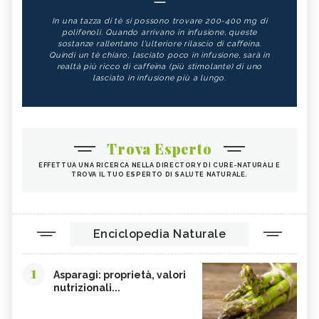
In una tazza di tè si possono trovare 200-400 mg di
polifenoli. Quando arrivano in infusione, queste
sostanze rallentano l'ulteriore rilascio di caffeina.
Quindi un tè chiaro, lasciato poco in infusione, sarà in
realtà più ricco di caffeina (più stimolante) di uno
lasciato in infusione più a lungo.
Trova Esperto
EFFETTUA UNA RICERCA NELLA DIRECTORY DI CURE-NATURALI E
TROVA IL TUO ESPERTO DI SALUTE NATURALE.
Enciclopedia Naturale
1
Asparagi: proprietà, valori
nutrizionali...