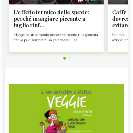
ARTICOLO
L'effetto termico delle spezie:
Caffè a
perché mangiare piccante a
dovresti
luglio rinf...
evitare i
Mangiare un alimento piccante durante una giornata
Per molti il c
estiva può sembrare un paradosso: il pe...
azione, ancor