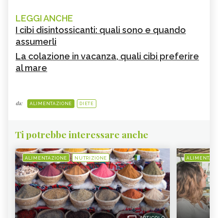
LEGGI ANCHE
I cibi disintossicanti: quali sono e quando
assumerli
La colazione in vacanza, quali cibi preferire
al mare
da:
ALIMENTAZIONE
DIETE
Ti potrebbe interessare anche
ALIMENTAZIONE
NUTRIZIONE
ALIMENTAZ