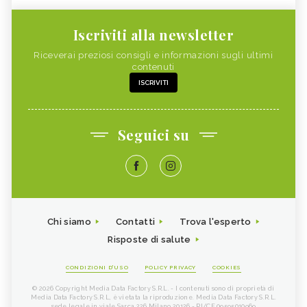
Iscriviti alla newsletter
Riceverai preziosi consigli e informazioni sugli ultimi
contenuti
ISCRIVITI
Seguici su
Chi siamo
Contatti
Trova l'esperto
Risposte di salute
CONDIZIONI D'USO
POLICY PRIVACY
COOKIES
© 2026 Copyright Media Data Factory S.R.L. - I contenuti sono di proprietà di
Media Data Factory S.R.L, è vietata la riproduzione. Media Data Factory S.R.L.
sede legale in viale Sarca 226 Milano 20126 - PI/CF 09595010969