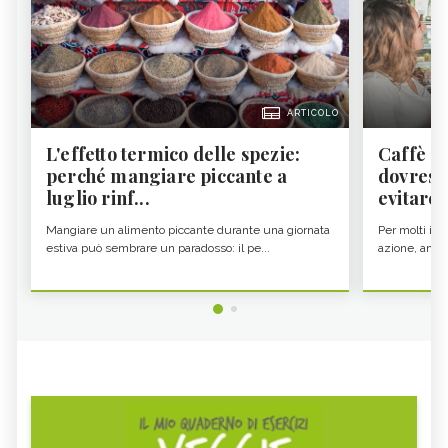
ARTICOLO
L'effetto termico delle spezie:
Caffè a
perché mangiare piccante a
dovresti
luglio rinf...
evitare i
Mangiare un alimento piccante durante una giornata
Per molti il c
estiva può sembrare un paradosso: il pe...
azione, ancor