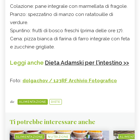
Colazione: pane integrale con marmellata di fragole.
Pranzo: spezzatino di manzo con ratatouille di
verdure.
Spuntino: frutti di bosco freschi (prima delle ore 17).
Cena: pizza bianca di farina di farro integrale con feta
e zucchine grigliate.
Leggi anche
Dieta Adamski per l'intestino >>
Foto:
dolgachov / 123RF Archivio Fotografico
da:
ALIMENTAZIONE
DIETE
Ti potrebbe interessare anche
ALIMENTAZIONE
NUTRIZIONE
ALIMENTAZ