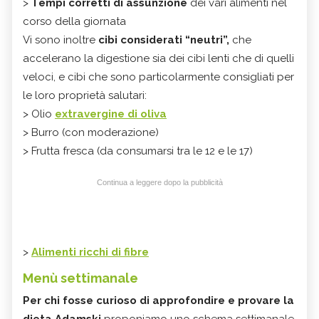
>
T
empi corretti di assunzione
dei vari alimenti nel
corso della giornata
Vi sono inoltre
cibi considerati “neutri”,
che
accelerano la digestione sia dei cibi lenti che di quelli
veloci, e cibi che sono particolarmente consigliati per
le loro proprietà salutari:
> Olio
extravergine di oliva
> Burro (con moderazione)
> Frutta fresca (da consumarsi tra le 12 e le 17)
Continua a leggere dopo la pubblicità
>
Alimenti ricchi di fibre
Menù settimanale
Per chi fosse curioso di approfondire e provare la
dieta Adamski
proponiamo uno schema settimanale