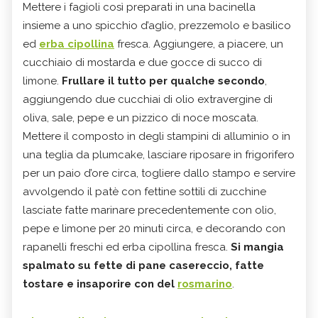
Mettere i fagioli così preparati in una bacinella
insieme a uno spicchio d’aglio, prezzemolo e basilico
ed
erba cipollina
fresca. Aggiungere, a piacere, un
cucchiaio di mostarda e due gocce di succo di
limone.
Frullare il tutto per qualche secondo
,
aggiungendo due cucchiai di olio extravergine di
oliva, sale, pepe e un pizzico di noce moscata.
Mettere il composto in degli stampini di alluminio o in
una teglia da plumcake, lasciare riposare in frigorifero
per un paio d’ore circa, togliere dallo stampo e servire
avvolgendo il patè con fettine sottili di zucchine
lasciate fatte marinare precedentemente con olio,
pepe e limone per 20 minuti circa, e decorando con
rapanelli freschi ed erba cipollina fresca.
Si mangia
spalmato su fette di pane casereccio, fatte
tostare e insaporire con del
rosmarino
.