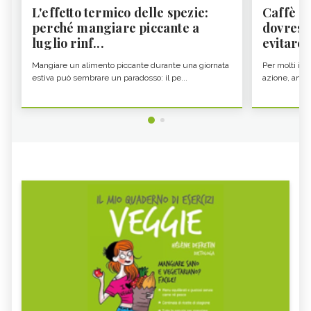
L'effetto termico delle spezie:
Caffè a
perché mangiare piccante a
dovresti
luglio rinf...
evitare i
Mangiare un alimento piccante durante una giornata
Per molti il c
estiva può sembrare un paradosso: il pe...
azione, ancor