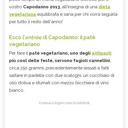
vostro
Capodanno 2013
, all'insegna di una
dieta
vegetariana
equilibrata e sana per chi vorrà seguirla
per tutto il resto dell'anno!
Ecco l’
entrée
di Capodanno: il patè
vegetariano
Per fare il
paté vegetariano, uno degli
antipasti
più cool delle feste, servono fagioli cannellini
,
circa 250 grammi, precedentemente lessati e fatti
saltare in padella con due scalogni, un cucchiaio di
olio d’oliva e sfumati con mezzo bicchiere di vino
bianco.
Continua a leggere dopo la pubblicità