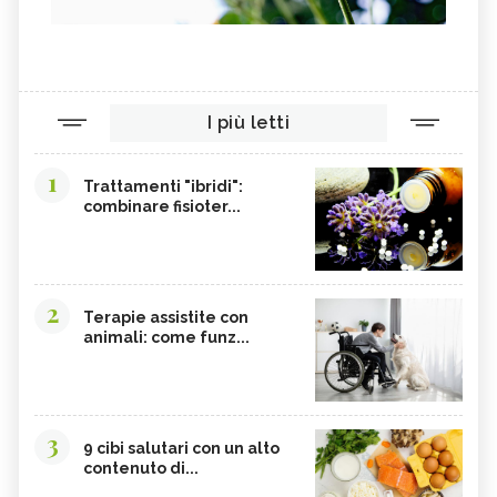
I più letti
1
Trattamenti "ibridi":
combinare fisioter...
2
Terapie assistite con
animali: come funz...
3
9 cibi salutari con un alto
contenuto di...