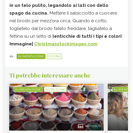
in un telo pulito, legandolo ai lati con dello
spago da cucina.
Mettere il salsicciotto a cuocere
nel brodo per mezz’ora circa. Quando è cotto,
toglietelo dal brodo fatelo freddare, tagliatelo a
fettine su un letto di
lenticchie di tutti i tipi e colori
!
Immagine|
Christmasstockimages.com
da:
ALIMENTAZIONE
CUCINA
Ti potrebbe interessare anche
ALIMENTAZIONE
NUTRIZIONE
ALIMENTAZ
ARTICOLO