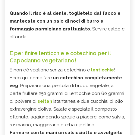
Quando il riso è al dente, toglietelo dal fuoco e
mantecate con un paio di noci di burro e
formaggio parmigiano grattugiato
. Servire caldo e
all’onda.
E per finire lenticchie e cotechino per il
Capodanno vegetariano!
E non c’è veglione senza cotechino e
lenticchie
!
Ecco qui come fare
un cotechino completamente
veg
. Preparare una pentola di brodo vegetale; a
parte frullare 250 grammi di lenticchie con 60 grammi
di polvere di
seitan
istantanea e due cucchiai di olio
extravergine d’oliva. Salate e speziate il composto
ottenuto, aggiungendo spezie a piacere, come salvia,
rosmarino, maggiorana o erba cipollina.
Formare con le mani un salsicciotto e avvolgerlo