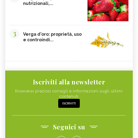
nutrizionali,...
3
Verga d'oro: proprietà, uso
e controindi...
Iscriviti alla newsletter
Riceverai preziosi consigli e informazioni sugli ultimi
contenuti
ISCRIVITI
Seguici su