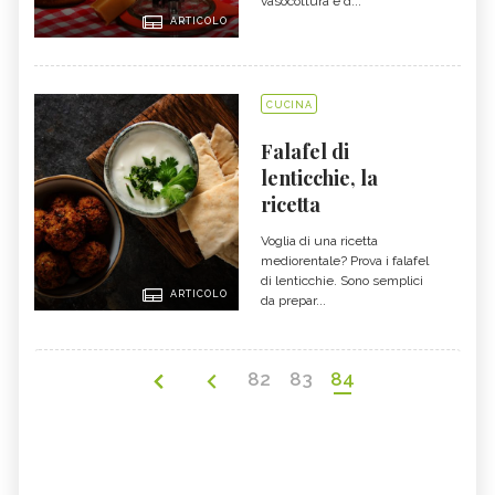
vasocottura e d...
ARTICOLO
CUCINA
Falafel di
lenticchie, la
ricetta
Voglia di una ricetta
mediorentale? Prova i falafel
di lenticchie. Sono semplici
ARTICOLO
da prepar...
82
83
84