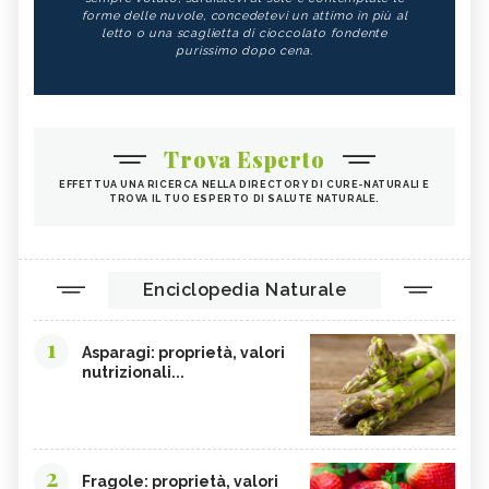
forme delle nuvole, concedetevi un attimo in più al
letto o una scaglietta di cioccolato fondente
purissimo dopo cena.
Trova Esperto
EFFETTUA UNA RICERCA NELLA DIRECTORY DI CURE-NATURALI E
TROVA IL TUO ESPERTO DI SALUTE NATURALE.
Enciclopedia Naturale
1
Asparagi: proprietà, valori
nutrizionali...
2
Fragole: proprietà, valori