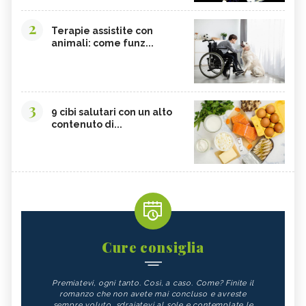
2
Terapie assistite con
animali: come funz...
3
9 cibi salutari con un alto
contenuto di...
Cure consiglia
Premiatevi, ogni tanto. Così, a caso. Come? Finite il
romanzo che non avete mai concluso e avreste
sempre voluto, sdraiatevi al sole e contemplate le