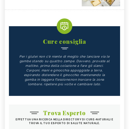
Cure consiglia
Per i glutei non c'è niente di meglio che lanciare via le
gambe stando su quattro zampe. Davvero, provate al
mattino, prima della colazione a fare gli slanci.
Carponi, mani e ginocchia appoggiate a terra,
espirando distendere il ginocchio mantenendo la
gamba in leggera flessione;non inarcare la zona
lombare, ripetere più volte e cambiare lato.
Trova Esperto
EFFETTUA UNA RICERCA NELLA DIRECTORY DI CURE-NATURALI E
TROVA IL TUO ESPERTO DI SALUTE NATURALE.