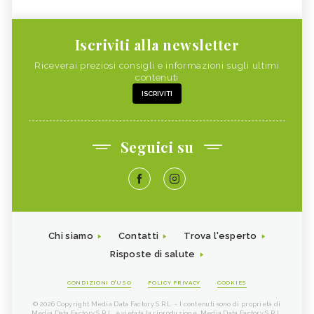
Iscriviti alla newsletter
Riceverai preziosi consigli e informazioni sugli ultimi
contenuti
ISCRIVITI
Seguici su
Chi siamo
Contatti
Trova l'esperto
Risposte di salute
CONDIZIONI D'USO
POLICY PRIVACY
COOKIES
© 2026 Copyright Media Data Factory S.R.L. - I contenuti sono di proprietà di
Media Data Factory S.R.L, è vietata la riproduzione. Media Data Factory S.R.L.