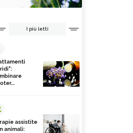
I più letti
1
attamenti
ridi":
mbinare
ioter...
2
rapie assistite
n animali: