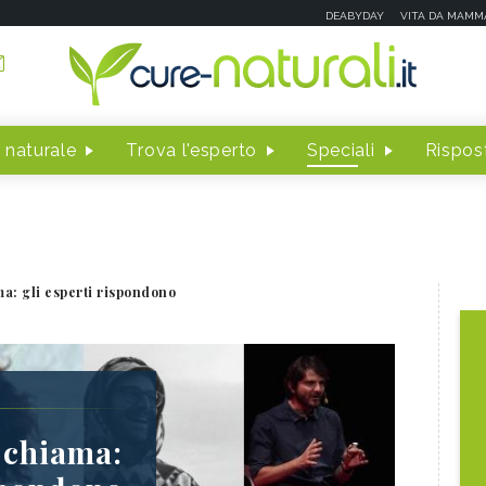
DEABYDAY
VITA DA MAMM
 naturale
Trova l'esperto
Speciali
Rispost
a: gli esperti rispondono
 chiama: