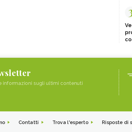
Ve
pr
co
ewsletter
e informazioni sugli ultimi contenuti
mo
Contatti
Trova l'esperto
Risposte di 