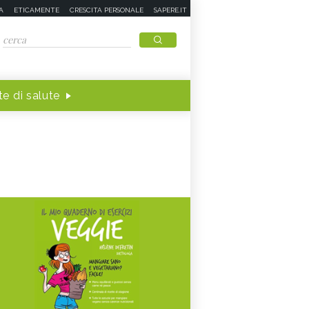
A
ETICAMENTE
CRESCITA PERSONALE
SAPERE.IT
e di salute