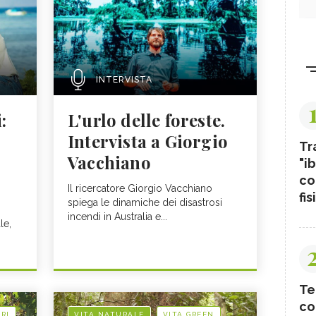
INTERVISTA
:
L'urlo delle foreste.
Intervista a Giorgio
Tr
Vacchiano
"ib
co
Il ricercatore Giorgio Vacchiano
fis
spiega le dinamiche dei disastrosi
incendi in Australia e...
le,
Te
co
RI
VITA NATURALE
VITA GREEN