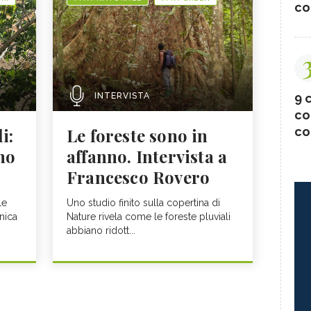
co
9 c
INTERVISTA
co
co
i:
Le foreste sono in
mo
affanno. Intervista a
Francesco Rovero
le
Uno studio finito sulla copertina di
anica
Nature rivela come le foreste pluviali
abbiano ridott...