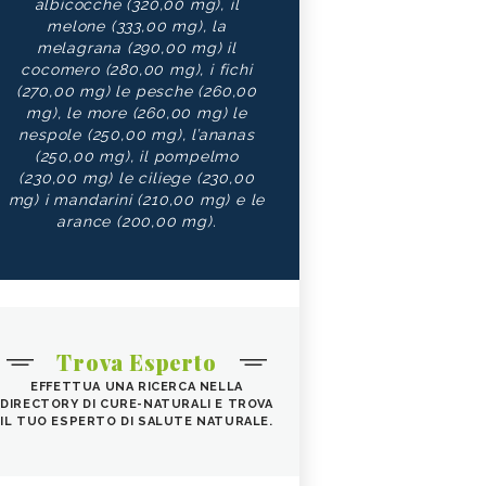
albicocche (320,00 mg), il
melone (333,00 mg), la
melagrana (290,00 mg) il
cocomero (280,00 mg), i fichi
(270,00 mg) le pesche (260,00
mg), le more (260,00 mg) le
nespole (250,00 mg), l’ananas
(250,00 mg), il pompelmo
(230,00 mg) le ciliege (230,00
mg) i mandarini (210,00 mg) e le
arance (200,00 mg).
Trova Esperto
EFFETTUA UNA RICERCA NELLA
DIRECTORY DI CURE-NATURALI E TROVA
IL TUO ESPERTO DI SALUTE NATURALE.