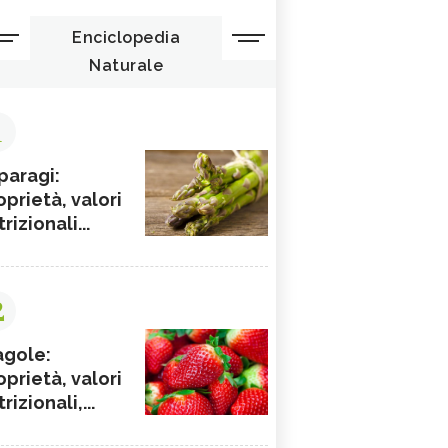
Enciclopedia
Naturale
1
paragi:
oprietà, valori
rizionali...
2
agole:
oprietà, valori
rizionali,...