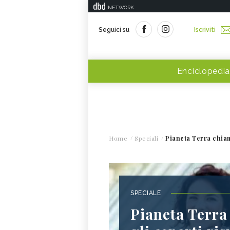
NETWORK
Seguici su
Iscriviti
Enciclopedia
Home
Speciali
Pianeta Terra chiam
SPECIALE
Pianeta Terra