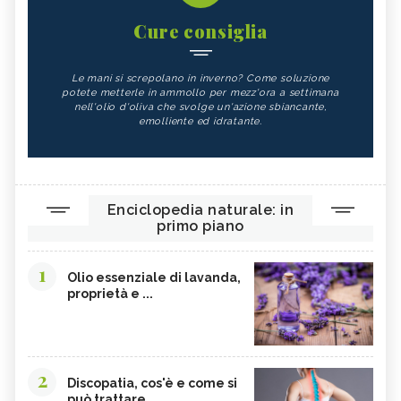
Cure consiglia
Le mani si screpolano in inverno? Come soluzione
potete metterle in ammollo per mezz'ora a settimana
nell'olio d'oliva che svolge un'azione sbiancante,
emolliente ed idratante.
Enciclopedia naturale: in
primo piano
1
Olio essenziale di lavanda,
proprietà e ...
2
Discopatia, cos'è e come si
può trattare