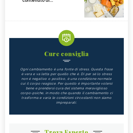
contenuto di...
Cure consiglia
Ogni cambiamento è una fonte di stress. Questa frase
è vera e va letta per quello che è. Di per sé lo stress
non è negativo o positivo, è una condizione normale
cui il corpo reagisce. Per questo è importante volersi
bene e prendersi cura del sistema meraviglioso
corpo-psiche, in modo che quando il cambiamento ci
trasforma e varia le condizioni circostanti non siamo
impreparati.
Trova Esperto