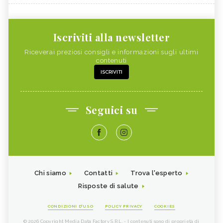
Iscriviti alla newsletter
Riceverai preziosi consigli e informazioni sugli ultimi
contenuti
ISCRIVITI
Seguici su
Chi siamo
Contatti
Trova l'esperto
Risposte di salute
CONDIZIONI D'USO
POLICY PRIVACY
COOKIES
© 2026 Copyright Media Data Factory S.R.L. - I contenuti sono di proprietà di