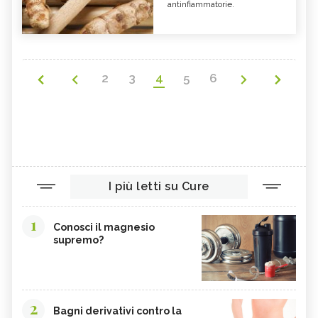
antinfiammatorie.
2
3
4
5
6
I più letti su Cure
1
Conosci il magnesio
supremo?
2
Bagni derivativi contro la