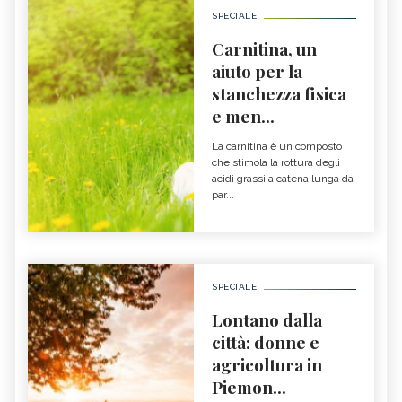
SPECIALE
Carnitina, un
aiuto per la
stanchezza fisica
e men...
La carnitina è un composto
che stimola la rottura degli
acidi grassi a catena lunga da
par...
SPECIALE
Lontano dalla
città: donne e
agricoltura in
Piemon...