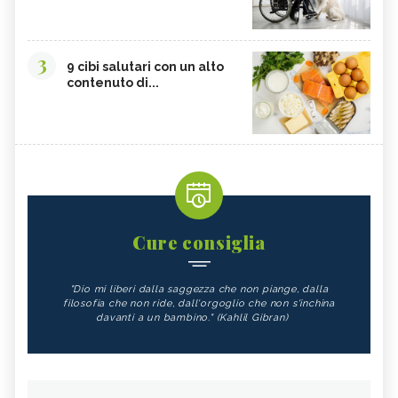
3
9 cibi salutari con un alto
contenuto di...
Cure consiglia
"Dio mi liberi dalla saggezza che non piange, dalla
filosofia che non ride, dall'orgoglio che non s'inchina
davanti a un bambino." (Kahlil Gibran)