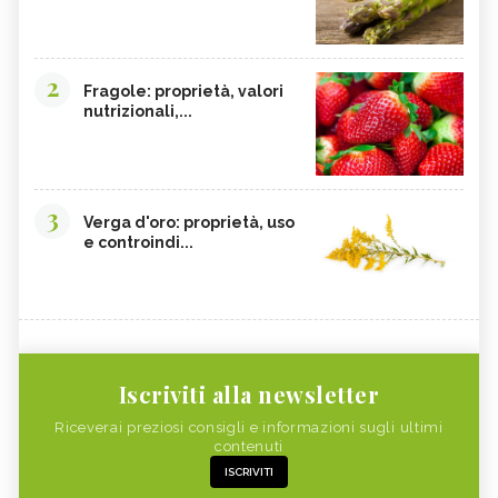
2
Fragole: proprietà, valori
nutrizionali,...
3
Verga d'oro: proprietà, uso
e controindi...
Iscriviti alla newsletter
Riceverai preziosi consigli e informazioni sugli ultimi
contenuti
ISCRIVITI