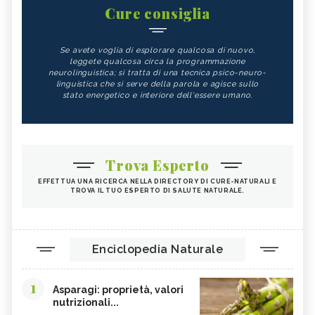
Cure consiglia
Se avete voglia di esplorare qualcosa di nuovo,
leggete qualcosa circa la programmazione
neurolinguistica; si tratta di una tecnica psico-neuro-
linguistica che si serve della parola e agisce sullo
stato energetico e interiore dell'essere umano.
Trova Esperto
EFFETTUA UNA RICERCA NELLA DIRECTORY DI CURE-NATURALI E
TROVA IL TUO ESPERTO DI SALUTE NATURALE.
Enciclopedia Naturale
1
Asparagi: proprietà, valori
nutrizionali...