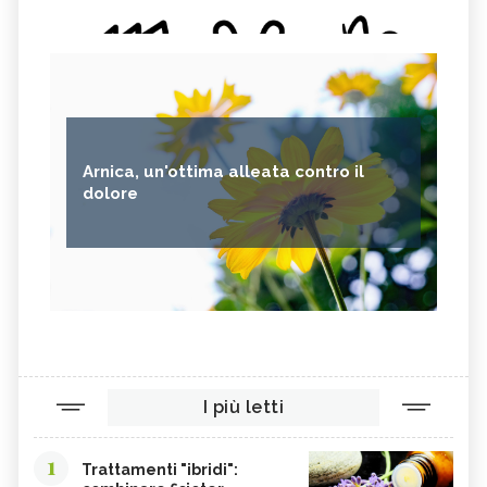
Arnica, un'ottima alleata contro il
dolore
I più letti
1
Trattamenti "ibridi":