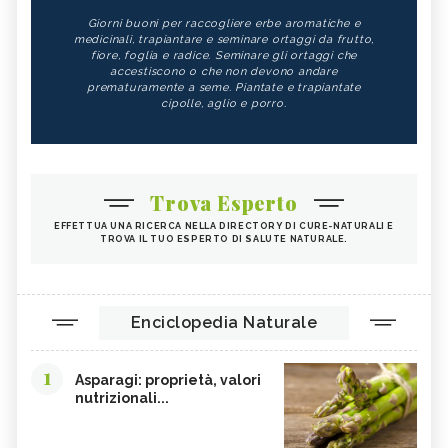
Giorni buoni per raccogliere erbe aromatiche e
medicinali, trapiantare e seminare ortaggi da frutto,
fiore, foglia e radice. Seminare gli ortaggi che
accestiscono o che non devono andare
prematuramente a seme. Piantate e trapiantate
cipolle, aglio e porro.
Trova Esperto
EFFETTUA UNA RICERCA NELLA DIRECTORY DI CURE-NATURALI E
TROVA IL TUO ESPERTO DI SALUTE NATURALE.
Enciclopedia Naturale
1
Asparagi: proprietà, valori
nutrizionali...