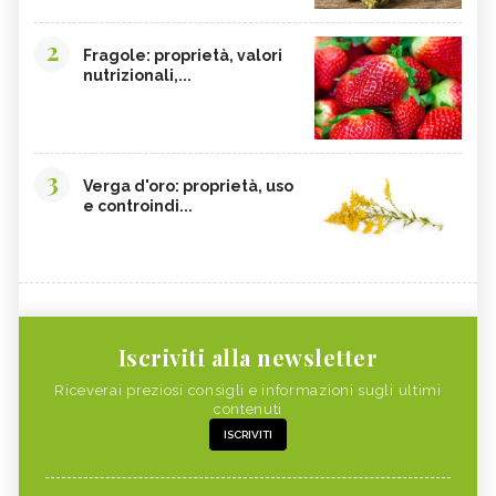
2
Fragole: proprietà, valori
nutrizionali,...
3
Verga d'oro: proprietà, uso
e controindi...
Iscriviti alla newsletter
Riceverai preziosi consigli e informazioni sugli ultimi
contenuti
ISCRIVITI