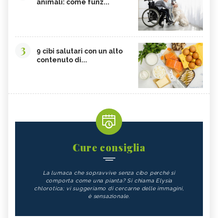
animali: come funz...
3
9 cibi salutari con un alto
contenuto di...
Cure consiglia
La lumaca che sopravvive senza cibo perché si
comporta come una pianta? Si chiama Elysia
chlorotica; vi suggeriamo di cercarne delle immagini,
è sensazionale.