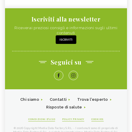
Iscriviti alla newsletter
Riceverai preziosi consigli e informazioni sugli ultimi
contenuti
ISCRIVITI
Seguici su
Chi siamo
Contatti
Trova l'esperto
Risposte di salute
CONDIZIONI D'USO
POLICY PRIVACY
COOKIES
© 2026 Copyright Media Data Factory S.R.L. - I contenuti sono di proprietà di