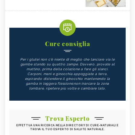
Cure consiglia
Per i glutei non c'è niente di meglio che lanciare via le
gambe stando su quattro zampe. Davvero, provate al
mattino, prima della colazione a fare gli slanci.
Carponi, mani e ginocchia appoggiate a terra,
espirando distendere il ginocchio mantenendo la
gamba in leggera flessione;non inarcare la zona
lombare, ripetere più volte e cambiare lato.
Trova Esperto
EFFETTUA UNA RICERCA NELLA DIRECTORY DI CURE-NATURALI E
TROVA IL TUO ESPERTO DI SALUTE NATURALE.