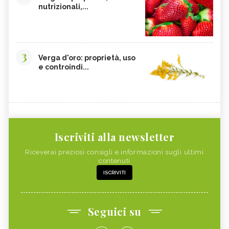
nutrizionali,...
3
Verga d'oro: proprietà, uso
e controindi...
Iscriviti alla newsletter
Riceverai preziosi consigli e informazioni sugli ultimi
contenuti
ISCRIVITI
Seguici su