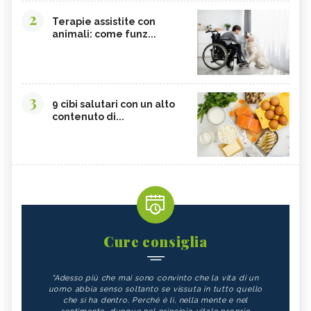
2
Terapie assistite con
animali: come funz...
3
9 cibi salutari con un alto
contenuto di...
Cure consiglia
"Adesso più che mai sono convinto che la vita di un
uomo abbia senso soltanto se vissuta in tutto quello
che si ha dentro. Perché è lì, nella mente e nel