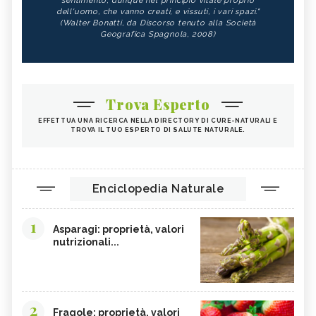
sentimento, dunque nel principio vitale proprio
dell'uomo, che vanno creati, e vissuti, i vari spazi."
(Walter Bonatti, da Discorso tenuto alla Società
Geografica Spagnola, 2008)
Trova Esperto
EFFETTUA UNA RICERCA NELLA DIRECTORY DI CURE-NATURALI E
TROVA IL TUO ESPERTO DI SALUTE NATURALE.
Enciclopedia Naturale
1
Asparagi: proprietà, valori
nutrizionali...
2
Fragole: proprietà, valori