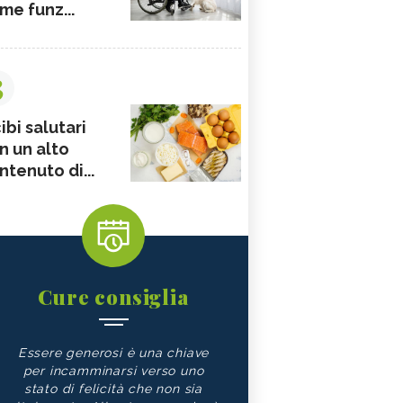
me funz...
3
ibi salutari
n un alto
ntenuto di...
Cure consiglia
Essere generosi è una chiave
per incamminarsi verso uno
stato di felicità che non sia