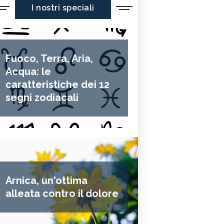
I nostri speciali
Fuoco, Terra, Aria,
Acqua: le
caratteristiche dei 12
segni zodiacali
Arnica, un'ottima
alleata contro il dolore