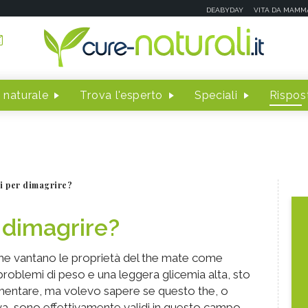
DEABYDAY
VITA DA MAMM
 naturale
Trova l'esperto
Speciali
Rispost
i per dimagrire?
r dimagrire?
i che vantano le proprietà del the mate come
 problemi di peso e una leggera glicemia alta, sto
mentare, ma volevo sapere se questo the, o
va, sono effettivamente validi in questo campo