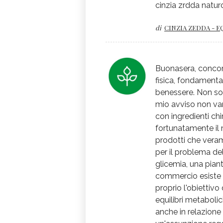
cinzia zrdda naturo
di
CINZIA ZEDDA - E
Buonasera, concord
fisica, fondamental
benessere. Non sono
mio avviso non van
con ingredienti chi
fortunatamente il 
prodotti che vera
per il problema de
glicemia, una piant
commercio esiste u
proprio l'obiettivo 
equilibri metabolic
anche in relazione