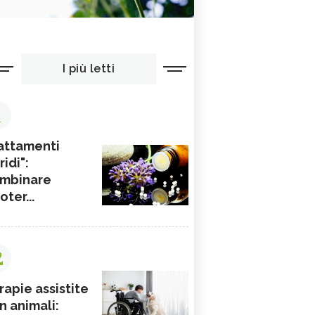
I più letti
1
attamenti
ridi":
mbinare
ioter...
2
rapie assistite
n animali: