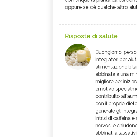
oppure se c'è qualche altro aiut
Risposte di salute
Buongiorno, person
integratori per ai
alimentazione bila
abbinata a una mira
migliore per inizia
emotivo specialme
contribuito all'au
con il proprio die
generale gli integ
intrisi di caffeina
nervosi e chiudono
abbinati a lassativi