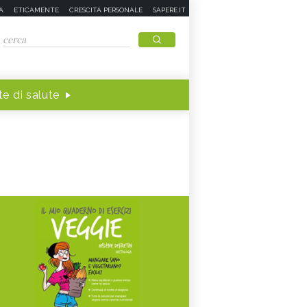
A
ETICAMENTE
CRESCITA PERSONALE
SAPERE.IT
e di salute