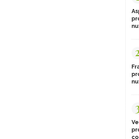
As
pr
nut
Fr
pr
nut
Ve
pr
co