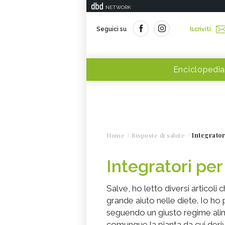
NETWORK
Seguici su
Iscriviti
Enciclopedia
Home
Risposte di salute
Integrator
Integratori pe
Salve, ho letto diversi articol
grande aiuto nelle diete. Io ho
seguendo un giusto regime ali
comunque la pianta da cui deri