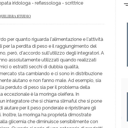
pata iridologa - reflessologa - scrittrice
QUILIBRA STUDIO
o per quanto riguarda l'alimentazione e l'attività
i per la perdita di peso e il raggiungimento del
, però, d'accordo sull'utilizzo degli integratori. A
no assolutamente utilizzati quando realizzati
mici o estratti secchi di dubbia qualità,
mercato sta cambiando e ci sono in distribuzione
mente aiutano e non fanno male. Ad esempio, sia
lla perduto di peso sia per il problema della
a eccezionale è la moringa oleifera. In
n integratore che si chiama slimaful che si pone
di aiutare per il peso ponderale e ripristinare gli
i. Inoltre, la moringa ha proprietà dimostrate
 alla glicemia che diminuisce sensibilmente con