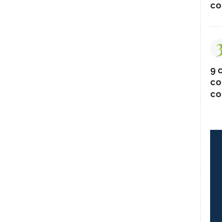
co
9 c
co
co