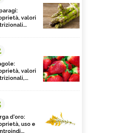
paragi:
oprietà, valori
rizionali...
2
agole:
oprietà, valori
rizionali,...
3
rga d'oro:
oprietà, uso e
ntroindi...