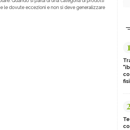
lare. Quando si parla di una categoria di prodotti
 le dovute eccezioni e non si deve generalizzare
Tr
"ib
co
fis
Te
co