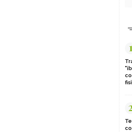
Tr
"ib
co
fis
Te
co