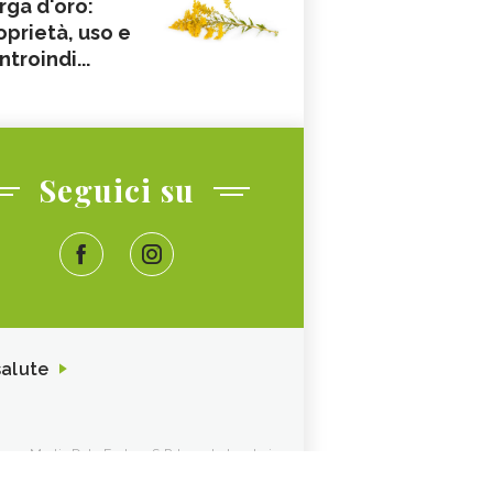
rga d'oro:
oprietà, uso e
ntroindi...
Seguici su
salute
ione. Media Data Factory S.R.L. sede legale in