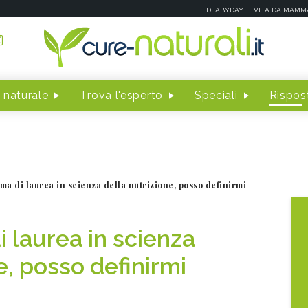
DEABYDAY
VITA DA MAMM
 naturale
Trova l'esperto
Speciali
Rispost
oma di laurea in scienza della nutrizione, posso definirmi
i laurea in scienza
e, posso definirmi