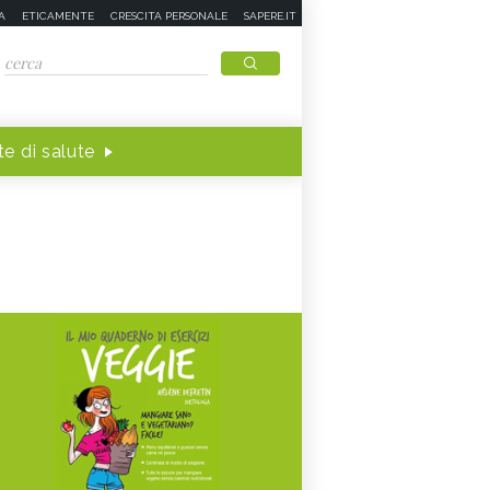
A
ETICAMENTE
CRESCITA PERSONALE
SAPERE.IT
e di salute