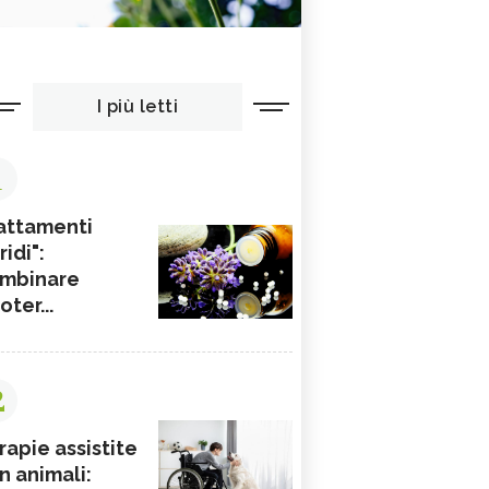
I più letti
1
attamenti
ridi":
mbinare
ioter...
2
rapie assistite
n animali: