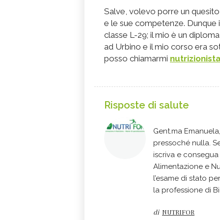
Salve, volevo porre un quesito r
e le sue competenze. Dunque io
classe L-29; il mio è un diploma
ad Urbino e il mio corso era so
posso chiamarmi
nutrizionist
Risposte di salute
Gent.ma Emanuela, 
pressoché nulla. S
iscriva e consegua
Alimentazione e Nu
l’esame di stato per
la professione di B
di
NUTRIFOR