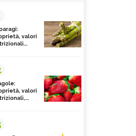
1
paragi:
oprietà, valori
rizionali...
2
agole:
oprietà, valori
rizionali,...
3