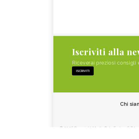
Iscriviti alla n
Riceverai preziosi consigli 
ISCRIVITI
Chi sia
© 2026 Copyright Media Data Factory S.R.L. - 