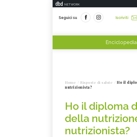
NETWORK
Seguici su
Iscriviti
Enciclopedia
Home
Risposte di salute
Ho il dipl
nutrizionista?
Ho il diploma d
della nutrizion
nutrizionista?