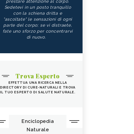
prestare attenzione al corpo.
Sedetevi in un posto tranquillo
con la schiena dritta e
"ascoltate" le sensazioni di ogni
parte del corpo; se vi distraete,
fate uno sforzo per concentrarvi
di nuovo.
Trova Esperto
EFFETTUA UNA RICERCA NELLA
DIRECTORY DI CURE-NATURALI E TROVA
IL TUO ESPERTO DI SALUTE NATURALE.
Enciclopedia
Naturale