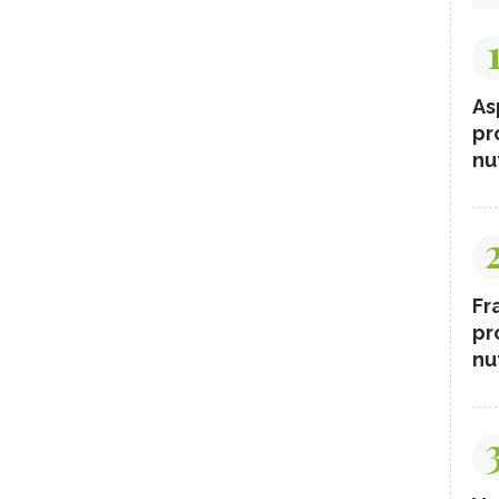
As
pr
nut
Fr
pr
nut