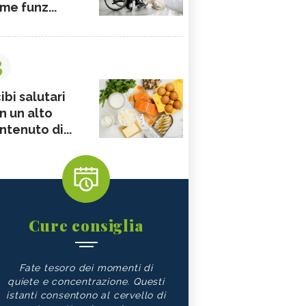
me funz...
3
ibi salutari
n un alto
ntenuto di...
Cure consiglia
Fate tesoro dei momenti di
quiete e concentrazione. Questi
istanti consentono al cervello di