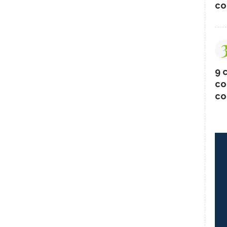
co
9 c
co
co