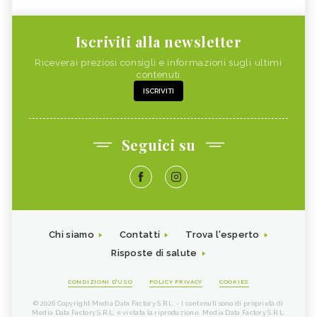
Iscriviti alla newsletter
Riceverai preziosi consigli e informazioni sugli ultimi
contenuti
ISCRIVITI
Seguici su
Chi siamo
Contatti
Trova l'esperto
Risposte di salute
CONDIZIONI D'USO
POLICY PRIVACY
COOKIES
© 2026 Copyright Media Data Factory S.R.L. - I contenuti sono di proprietà di
Media Data Factory S.R.L, è vietata la riproduzione. Media Data Factory S.R.L.