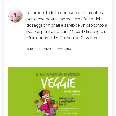
patologie precise o se non si tratta della
conseguenza di qualche cura
Un prodotto io lo conosco e ci sarebbe a
farmacologica, la Moringa, con 10/15 gg di
parte che dovrei sapere se ha fatto dei
assunzione, garantisce il recupero
dosaggi ormonali e sarebbe un prodotto a
base di piante tra cui il Maca il Ginseng e il
completo senza utilizzare prodotto chimici
Muira-puama. Dr. Domenico Cavallero
e senza essere vincolati nel tempo di
prestazione in quanto si recupera la
di
DOTT. DOMENICO CAVALLERO
fisiologica funzionalità sessuale.