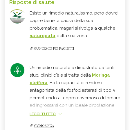
Risposte di salute
Esiste un rimedio naturalissimo, pero dovrei
capire bene la causa della sua
problematica. magari si rivolga a qualche
naturopata
della sua zona
di
FRANCESCO PIO PAOLETTI
Un rimedio naturale e dimostrato da tanti
studi clinici c'è e si tratta della
Moringa
oleifera
. Ha la capacità di rendersi
antagonista della fosfodiesterasi di tipo 5
permettendo al copro cavernoso di tornare
ad ingrossarsi con un ideale circolazione
sanguigna che garantisce la durata nel
LEGGI TUTTO
tempo. E' ovvio che un controllo è sempre
di
VIVIMORINGA
consigliato, se non sono presente