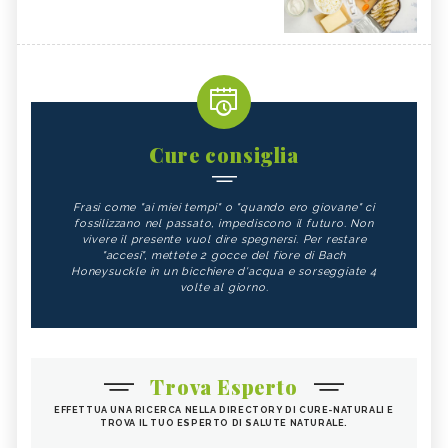
Cure consiglia
Frasi come "ai miei tempi" o "quando ero giovane" ci
fossilizzano nel passato, impediscono il futuro. Non
vivere il presente vuol dire spegnersi. Per restare
"accesi", mettete 2 gocce del fiore di Bach
Honeysuckle in un bicchiere d'acqua e sorseggiate 4
volte al giorno.
Trova Esperto
EFFETTUA UNA RICERCA NELLA DIRECTORY DI CURE-NATURALI E
TROVA IL TUO ESPERTO DI SALUTE NATURALE.