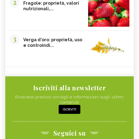
2
Fragole: proprietà, valori
nutrizionali,...
3
Verga d'oro: proprietà, uso
e controindi...
Iscriviti alla newsletter
Riceverai preziosi consigli e informazioni sugli ultimi
contenuti
ISCRIVITI
Seguici su