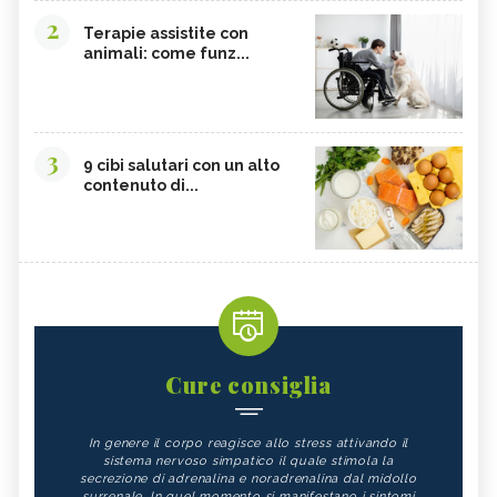
2
Terapie assistite con
animali: come funz...
3
9 cibi salutari con un alto
contenuto di...
Cure consiglia
In genere il corpo reagisce allo stress attivando il
sistema nervoso simpatico il quale stimola la
secrezione di adrenalina e noradrenalina dal midollo
surrenale. In quel momento si manifestano i sintomi