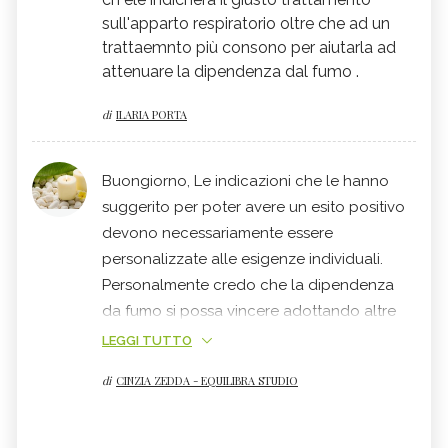
sull'apparto respiratorio oltre che ad un
trattaemnto più consono per aiutarla ad
attenuare la dipendenza dal fumo .
di
ILARIA PORTA
Buongiorno, Le indicazioni che le hanno
suggerito per poter avere un esito positivo
devono necessariamente essere
personalizzate alle esigenze individuali.
Personalmente credo che la dipendenza
da fumo si possa vincere adottando altre
misure. Cordiali saluti . Cinzia Zedda -
LEGGI TUTTO
naturopata
- istruttrice di
meditazione
di
CINZIA ZEDDA - EQUILIBRA STUDIO