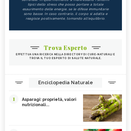
tipici dello stress che posso portare a totale
esaurimento delle energie, se le difese immunitarie
sono basse. In caso contrario, il corpo si adatta e
reagisce positivamente, tornando all'equilibrio.
Trova Esperto
EFFETTUA UNA RICERCA NELLA DIRECTORY DI CURE-NATURALI E
TROVA IL TUO ESPERTO DI SALUTE NATURALE.
Enciclopedia Naturale
1
Asparagi: proprietà, valori
nutrizionali...