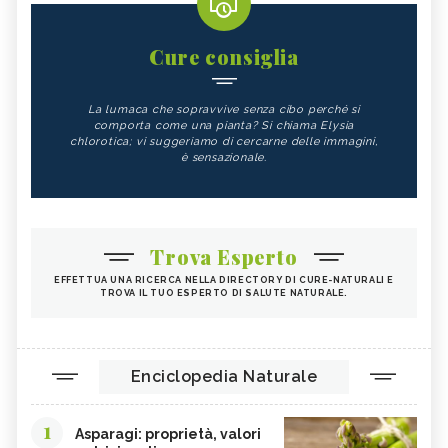
Cure consiglia
La lumaca che sopravvive senza cibo perché si
comporta come una pianta? Si chiama Elysia
chlorotica; vi suggeriamo di cercarne delle immagini,
è sensazionale.
Trova Esperto
EFFETTUA UNA RICERCA NELLA DIRECTORY DI CURE-NATURALI E
TROVA IL TUO ESPERTO DI SALUTE NATURALE.
Enciclopedia Naturale
1
Asparagi: proprietà, valori