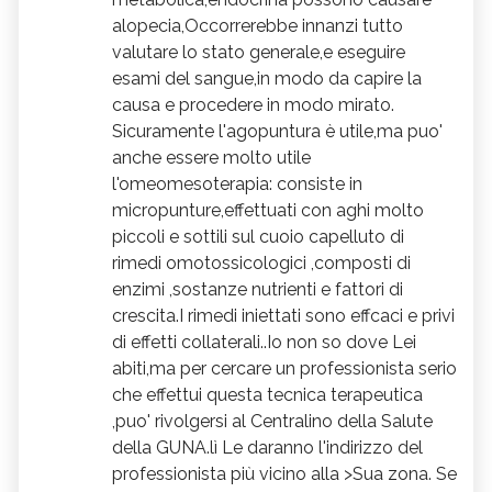
alopecia,Occorrerebbe innanzi tutto
valutare lo stato generale,e eseguire
esami del sangue,in modo da capire la
causa e procedere in modo mirato.
Sicuramente l'agopuntura è utile,ma puo'
anche essere molto utile
l'omeomesoterapia: consiste in
micropunture,effettuati con aghi molto
piccoli e sottili sul cuoio capelluto di
rimedi omotossicologici ,composti di
enzimi ,sostanze nutrienti e fattori di
crescita.I rimedi iniettati sono effcaci e privi
di effetti collaterali..Io non so dove Lei
abiti,ma per cercare un professionista serio
che effettui questa tecnica terapeutica
,puo' rivolgersi al Centralino della Salute
della GUNA.lì Le daranno l'indirizzo del
professionista più vicino alla >Sua zona. Se