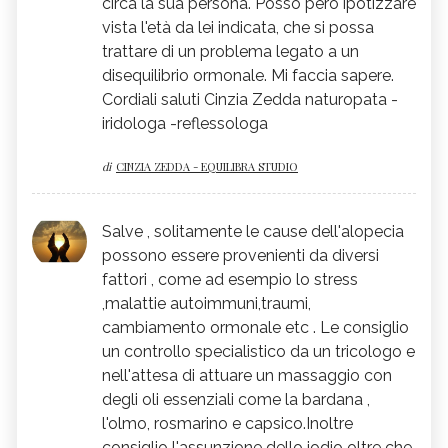
circa la sua persona. Posso però ipotizzare
vista l'età da lei indicata, che si possa
trattare di un problema legato a un
disequilibrio ormonale. Mi faccia sapere.
Cordiali saluti Cinzia Zedda naturopata -
iridologa -reflessologa
di
CINZIA ZEDDA - EQUILIBRA STUDIO
Salve , solitamente le cause dell'alopecia
possono essere provenienti da diversi
fattori , come ad esempio lo stress
,malattie autoimmuni,traumi,
cambiamento ormonale etc . Le consiglio
un controllo specialistico da un tricologo e
nell'attesa di attuare un massaggio con
degli oli essenziali come la bardana ,
l'olmo, rosmarino e capsico.Inoltre
consiglio l'assunzione dello iodio oltre che