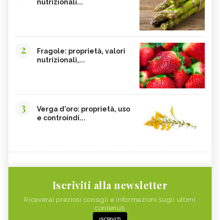
nutrizionali...
2
Fragole: proprietà, valori
nutrizionali,...
3
Verga d'oro: proprietà, uso
e controindi...
Iscriviti alla newsletter
Riceverai preziosi consigli e informazioni sugli ultimi
contenuti
ISCRIVITI