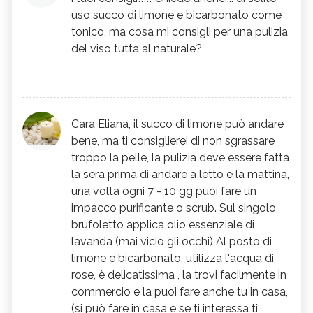
troppo forti o agressivi,l'olio indiano è
uso succo di limone e bicarbonato come
tonico, ma cosa mi consigli per una pulizia
particolarmente adatto a pulire i pori in
del viso tutta al naturale?
profondità la sera prima di andare a letto.
Puoi inoltre preparare una poltiglia a base
di polpa di
pera
e yogurt,da applicare
laddove i pori appaiono più dilatati e quindi
a maggior rischio punti neri. Per dare una
Cara Eliana, il succo di limone può andare
bene, ma ti consiglierei di non sgrassare
sferzata , dopo aver pulito fegato e curato
troppo la pelle, la pulizia deve essere fatta
l'alimentazione utilizza boswelia e the verde
la sera prima di andare a letto e la mattina,
per via orale. Per maggiori delucidazione,
una volta ogni 7 - 10 gg puoi fare un
non esitare a contattarmi. Fammi sapere
impacco purificante o scrub. Sul singolo
come và!
brufoletto applica olio essenziale di
lavanda (mai vicio gli occhi) Al posto di
limone e bicarbonato, utilizza l'acqua di
rose, è delicatissima , la trovi facilmente in
commercio e la puoi fare anche tu in casa,
(si può fare in casa e se ti interessa ti