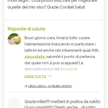
molti segni.... cosa posso utilizzare per migliorare
la pelle del mio viso? Grazie Cordiali Saluti
Risposte di salute
Buon giorno cara, innanzi tutto curare
l'alimentazione (riducendo in particolare i
latticini ed anche cibi infiammanti quali fritti,
cioccolato
, salumi)è il punto di partenza
dal quale non si può scappare! La
depurazione poi del
fegato
è
asolutamente necessaria, sulla pelle danno
LEGGI TUTTO
buoni risultati creme leggere a base di
rosa
di
CINZIA ZEDDA - EQUILIBRA STUDIO
mosqueta
, e nelle parti più colpite dai
punti neri, generalmente naso e mento puoi
usare una crema a base di cetriolo
Grazie mille!!!!! metterò in pratica da subito
dall'azione astringente, non usare prodotti
i tuoi consigli!!!!! Chiedo anche.... di solito