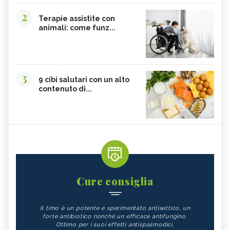
2
Terapie assistite con
animali: come funz...
3
9 cibi salutari con un alto
contenuto di...
Cure consiglia
Il timo è un potente e sperimentato antisettico, un
forte antibiotico nonché un efficace antifungino.
Ottimo per i suoi effetti antispasmodici,