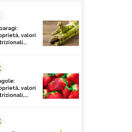
1
paragi:
oprietà, valori
rizionali...
2
agole:
oprietà, valori
rizionali,...
3