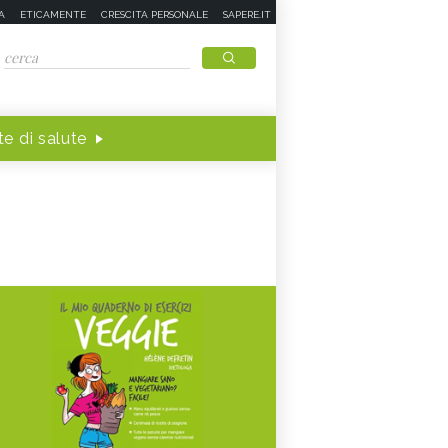
A
ETICAMENTE
CRESCITA PERSONALE
SAPERE.IT
e di salute