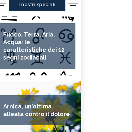
I nostri speciali
Fuoco, Terra, Aria,
Acqua: le
caratteristiche dei 12
segni zodiacali
Arnica, un'ottima
alleata contro il dolore