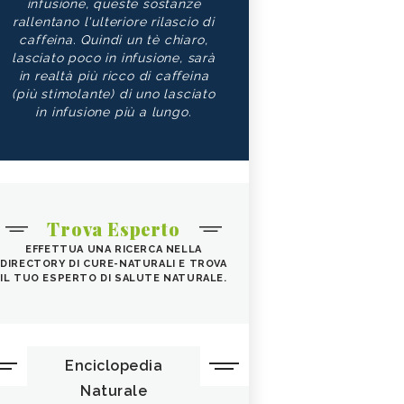
infusione, queste sostanze
rallentano l'ulteriore rilascio di
caffeina. Quindi un tè chiaro,
lasciato poco in infusione, sarà
in realtà più ricco di caffeina
(più stimolante) di uno lasciato
in infusione più a lungo.
Trova Esperto
EFFETTUA UNA RICERCA NELLA
DIRECTORY DI CURE-NATURALI E TROVA
IL TUO ESPERTO DI SALUTE NATURALE.
Enciclopedia
Naturale