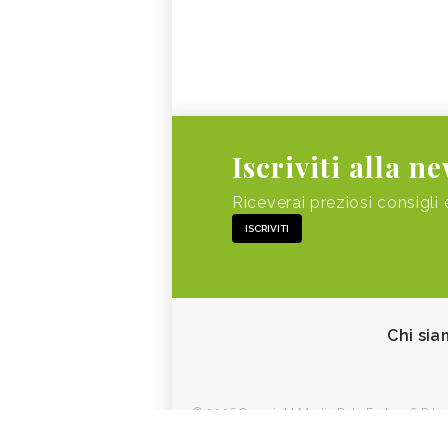
Iscriviti alla n
Riceverai preziosi consigli 
ISCRIVITI
Chi sia
© 2026 Copyright Media Data Factory S.R.L. - 