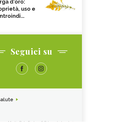
rga d'oro:
oprietà, uso e
ntroindi...
Seguici su
salute
ione. Media Data Factory S.R.L. sede legale in