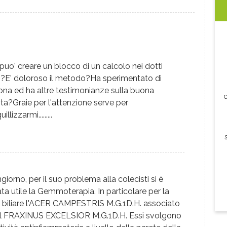
puo' creare un blocco di un calcolo nei dotti
ari?E' doloroso il metodo?Ha sperimentato di
ona ed ha altre testimonianze sulla buona
c
ita?Graie per l'attenzione serve per
illizzarmi.........
iorno, per il suo problema alla colecisti si è
ata utile la Gemmoterapia. In particolare per la
asi biliare l'ACER CAMPESTRIS M.G.1D.H. associato
il FRAXINUS EXCELSIOR M.G.1D.H. Essi svolgono