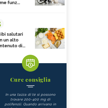
me funz...
3
ibi salutari
n un alto
ntenuto di...
Cure consiglia
In una tazza di tè si possono
trovare 200-400 mg di
polifenoli. Quando arrivano in