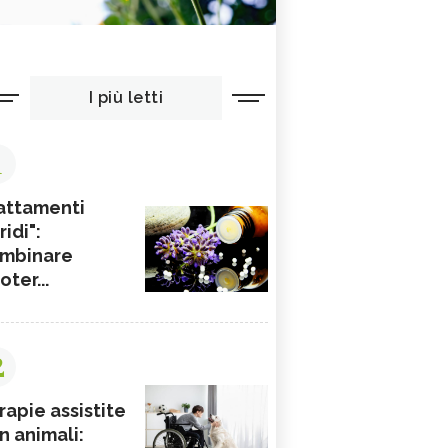
I più letti
1
attamenti
ridi":
mbinare
ioter...
2
rapie assistite
n animali: