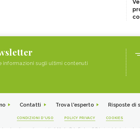
Ve
pr
co
ewsletter
e informazioni sugli ultimi contenuti
mo
Contatti
Trova l'esperto
Risposte di 
CONDIZIONI D'USO
POLICY PRIVACY
COOKIES
I contenuti sono di proprietà di Media Data Factory S.R.L, è vietata la riproduz
viale Sarca 226 Milano 20126 - PI/CF 09595010969