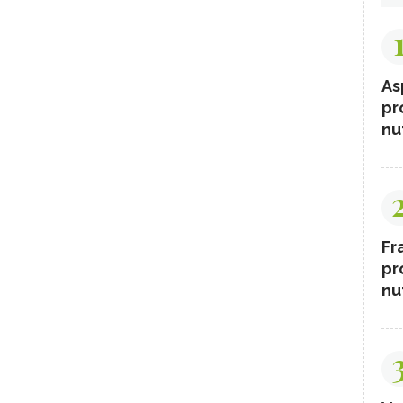
As
pr
nut
Fr
pr
nut