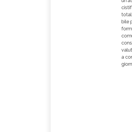
un'at
cisti
tota
bile 
form
comu
consi
valut
a co
gior