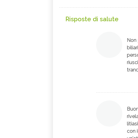
Risposte di salute
Non 
bili
pers
riusc
tranqu
Buong
rivel
liti
con 