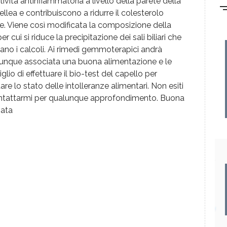
tività antinfiammatoria a livello della parete della
fellea e contribuiscono a ridurre il colesterolo
le. Viene così modificata la composizione della
per cui si riduce la precipitazione dei sali biliari che
ano i calcoli. Ai rimedi gemmoterapici andrà
nque associata una buona alimentazione e le
glio di effettuare il bio-test del capello per
are lo stato delle intolleranze alimentari. Non esiti
ntattarmi per qualunque approfondimento. Buona
nata