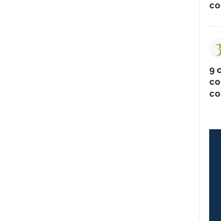
co
9 c
co
co