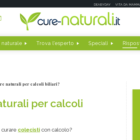
DEABYDAY
VITA DA MAMM
 naturale
Trova l'esperto
Speciali
Rispost
re naturali per calcoli biliari?
turali per calcoli
r curare
colecisti
con calcolo?