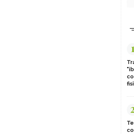
Tr
"ib
co
fis
Te
co