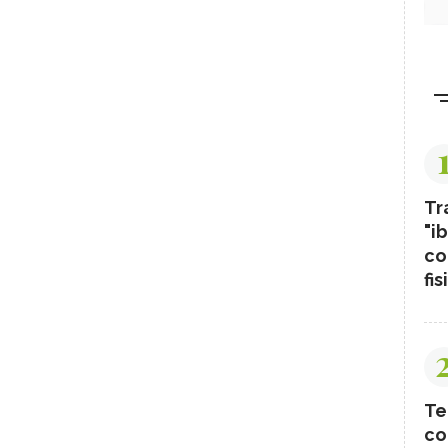
Tr
"ib
co
fis
Te
co