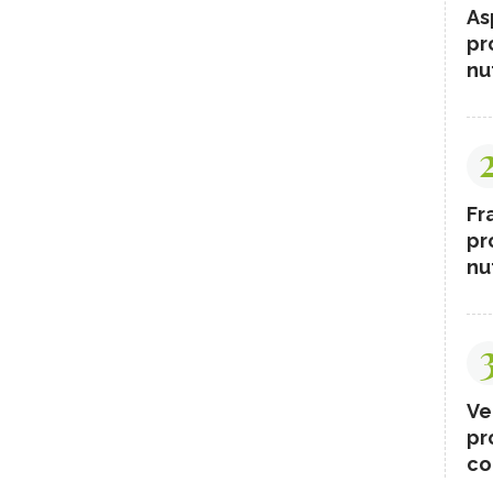
As
pr
nut
Fr
pr
nut
Ve
pr
co