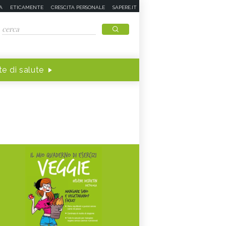
A
ETICAMENTE
CRESCITA PERSONALE
SAPERE.IT
e di salute