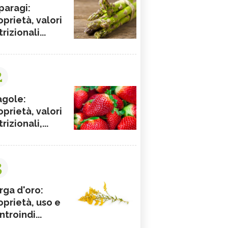
paragi:
oprietà, valori
rizionali...
2
agole:
oprietà, valori
rizionali,...
3
rga d'oro:
oprietà, uso e
ntroindi...