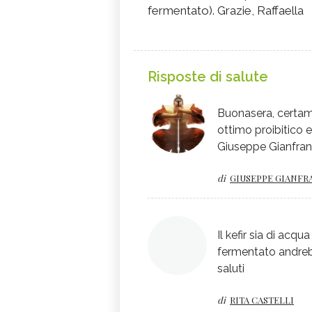
fermentato). Grazie, Raffaella
Risposte di salute
Buonasera, certame
ottimo proibitico e
Giuseppe Gianfra
di
GIUSEPPE GIANF
Il kefir sia di ac
fermentato andreb
saluti
di
RITA CASTELLI