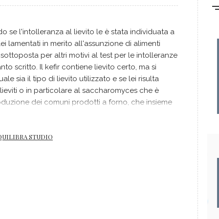
 se l'intolleranza al lievito le è stata individuata a
lei lamentati in merito all'assunzione di alimenti
 sottoposta per altri motivi al test per le intolleranze
nto scritto. Il kefir contiene lievito certo, ma si
 sia il tipo di lievito utilizzato e se lei risulta
 i lieviti o in particolare al saccharomyces che è
roduzione dei comuni prodotti a forno, che insieme
nomeni di intolleranza assai evidenti. Dunque la
a che io possa darle è quella di provare a
QUILIBRA STUDIO
opria alimentazione una piccola quota di kefir e
tano fenomeni di intolleranza. In tal caso è ovvio
o almeno per sei mesi per poi rintrodurlo
aver effettuato una pulizia intestinale profonda e
e del
fegato
. cordiali saluti Cinzia Zedda
i riflessologia, iridologia, istruttrice di