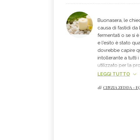
Buonasera, le chiedo
causa di fastidi da 
fermentati o se si è
e l'esito è stato qua
dovrebbe capire quale
intollerante a tutti
utilizzato per la p
al glutine danno fe
LEGGI TUTTO
risposta più sensat
di
CINZIA ZEDDA - E
introdurre nella pr
vedere se si presen
che dovrà eliminarl
gradatamente dopo 
una detossicazion
naturopata, esperta d
meditazione