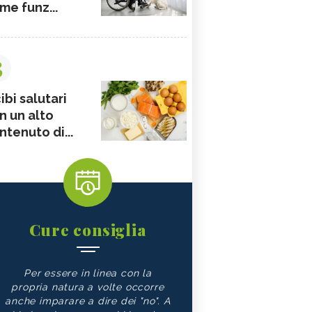
me funz...
3
ibi salutari
n un alto
ntenuto di...
Cure consiglia
Per essere in linea con la
propria natura a volte occorre
anche imparare a dire dei "no". A