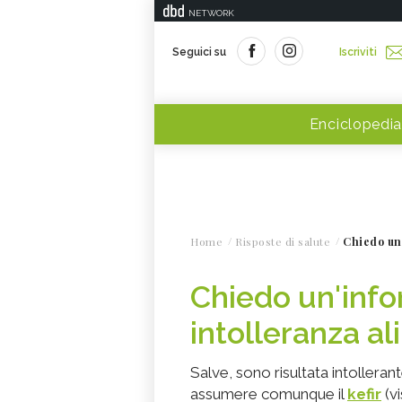
NETWORK
Seguici su
Iscriviti
Enciclopedia
Home
Risposte di salute
Chiedo un'
Chiedo un'inf
intolleranza al
Salve, sono risultata intolleran
assumere comunque il
kefir
(vi