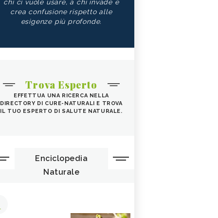
chi ci vuole usare, a chi invade e
crea confusione rispetto alle
esigenze più profonde.
Trova Esperto
EFFETTUA UNA RICERCA NELLA
DIRECTORY DI CURE-NATURALI E TROVA
IL TUO ESPERTO DI SALUTE NATURALE.
Enciclopedia
Naturale
1