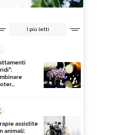
I più letti
1
attamenti
ridi":
mbinare
ioter...
2
rapie assistite
n animali: