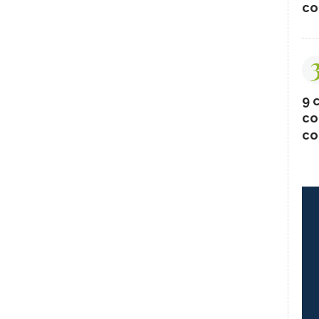
co
9 c
co
co