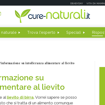
DEABYDAY
VITA DA MAMM
 naturale
Trova l'esperto
Speciali
Rispost
informazione su intolleranza alimentare al lievito
ormazione su
imentare al lievito
te al
lievito di birra
. Vorrei sapere se posso
sto che si tratta di un alimento comunque