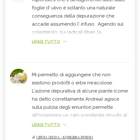
foglie d' ulivo è soltanto una naturale
conseguenza della depurazione che
accade assumendo l' infuso . Agendo sul
colesterolo, sui radicali liberi ,la
depurazione di
fegato
ed
intestino
e sul
LEGGI TUTTO
metabolismo dei lipidi e carboidrati è
naturale perdere il peso in eccesso. Il
prodotto lo trovi
su:evergreenlife.it/andreaburelli assieme a
Mi permetto di aggiungere che non
tantissime testimonianze di clienti. Andrea
esistono prodotti o erbe miracolose.
L'azione depurativa di alcune piante (come
ha detto correttamente Andrea) agisce
sulla pulizia degli emuntori permette
all'organismo un calo ponderale dovuto al
fatto che il fegato e gli altri emuntori
LEGGI TUTTO
possono riprende a regime il loro lavoro.
di
CINZIA ZEDDA - EQUILIBRA STUDIO
Per il resto sono la volontà e la disciplina