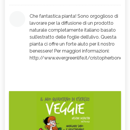
che fanno la differenza senza nulla togliere
alle foglie di ulivo. Sono "anti commerciale"
Che fantastica pianta! Sono orgoglioso di
e chiedo scusa per la mia mancanza
lavorare per la diffusione di un prodotto
d'adeguamento in questo senso ma
naturale completamente italiano basato
sull’estratto delle foglie dell’ulivo. Questa
preferisco delegare i "successi" alla volontà
pianta ci offre un forte aiuto per il nostro
e alla consapevolezza di come siamo fatti
benessere! Per maggiori informazioni:
piuttosto che a prodotti pseudo miracolosi.
http://www.evergreenlife.it/cristopherbonetti
Questo in fondo è il mio lavoro
(
naturopata
) Cinzia Zedda naturopata-
web writer esperta in alimentazione
naturale e tecniche energetiche corporee