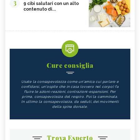
3
9 cibi salutari con un alto
contenuto di...
Cure consiglia
Usate la consapevolezza come un'amica cui parlare e
confidarsi, un'ospite che in casa (ovvero nel corpo) fa
fluire le azioni-reazioni, contrazioni-espansioni. Per
prima, consapevolezza del respiro. Poi la camminata.
In ultimo la consapevolezza, da seduti, dei movimenti
della spina dorsale.
Trova Esperto