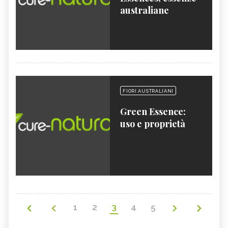
australiane
FIORI AUSTRALIANI
Green Essence:
uso e proprietà
1
2
3
4
5