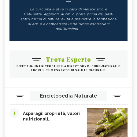
La curcuma è utile in caso di meteorismo e
flatulenze. Aggiunta ai cibi o presa prima dei pasti
sotto forma di tintura, aiuta a prevenire la formazione
di aria e a combattere le dolorose contrazioni
dell'intestino.
Trova Esperto
EFFETTUA UNA RICERCA NELLA DIRECTORY DI CURE-NATURALI E
TROVA IL TUO ESPERTO DI SALUTE NATURALE.
Enciclopedia Naturale
1
Asparagi: proprietà, valori
nutrizionali...