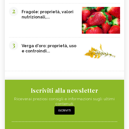
2
Fragole: proprietà, valori
nutrizionali,...
3
Verga d'oro: proprietà, uso
e controindi...
Iscriviti alla newsletter
Riceverai preziosi consigli e informazioni sugli ultimi
contenuti
ISCRIVITI