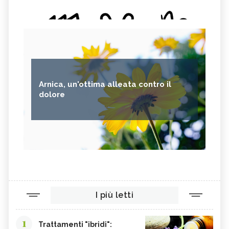
Arnica, un'ottima alleata contro il
dolore
I più letti
1
Trattamenti "ibridi":