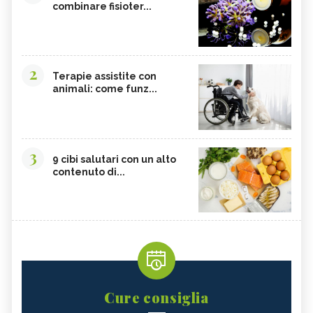
combinare fisioter...
2
Terapie assistite con
animali: come funz...
3
9 cibi salutari con un alto
contenuto di...
Cure consiglia