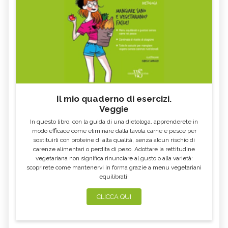
Il mio quaderno di esercizi.
Veggie
In questo libro, con la guida di una dietologa, apprenderete in
modo efficace come eliminare dalla tavola carne e pesce per
sostituirli con proteine di alta qualità, senza alcun rischio di
carenze alimentari o perdita di peso. Adottare la rettitudine
vegetariana non significa rinunciare al gusto o alla varietà:
scoprirete come mantenervi in forma grazie a menu vegetariani
equilibrati!
CLICCA QUI