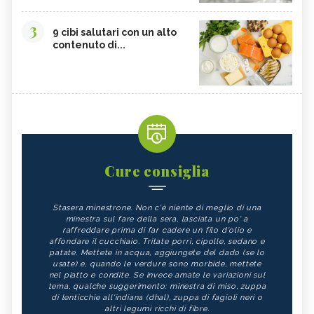
3
9 cibi salutari con un alto
contenuto di...
Cure consiglia
Stasera minestrone. Non c'è niente di meglio di una
minestra sul fare della sera, lasciata un po' a
raffreddare prima di far cadere un filo d'olio e
affondare il cucchiaio. Tritate porri, cipolle, sedano e
patate. Mettete in acqua, aggiungete del dado (se lo
usate) e, quando le verdure sono morbide, mettete
nel piatto e condite. Se invece amate le variazioni sul
tema, qualche suggerimento: minestra di miso, zuppa
di lenticchie all'indiana (dhal), zuppa di fagioli neri o
altri legumi ricchi di fibre.