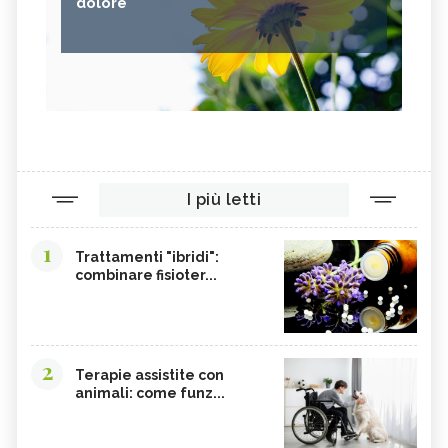
dolore
I più letti
1
Trattamenti "ibridi":
combinare fisioter...
2
Terapie assistite con
animali: come funz...