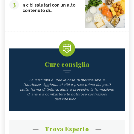
3
9 cibi salutari con un alto
contenuto di...
Cure consiglia
La curcuma è utile in caso di meteorismo e
flatulenze. Aggiunta ai cibi o presa prima dei pasti
sotto forma di tintura, aiuta a prevenire la formazione
di aria e a combattere le dolorose contrazioni
dell'intestino.
Trova Esperto