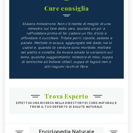
Cure consiglia
Stasera minestrone. Non c'è niente di meglio di una
minestra sul fare della sera, lasciata un po' a
raffreddare prima di far cadere un filo d'olio e
affondare il cucchiaio. Tritate porri, cipolle, sedano e
patate. Mettete in acqua, aggiungete del dado (se lo
usate) e, quando le verdure sono morbide, mettete
nel piatto e condite. Se invece amate le variazioni sul
tema, qualche suggerimento: minestra di miso, zuppa
di lenticchie all'indiana (dhal), zuppa di fagioli neri o
altri legumi ricchi di fibre.
Trova Esperto
EFFETTUA UNA RICERCA NELLA DIRECTORY DI CURE-NATURALI E
TROVA IL TUO ESPERTO DI SALUTE NATURALE.
Enciclopedia Naturale