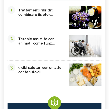
1
Trattamenti "ibridi":
combinare fisioter...
2
Terapie assistite con
animali: come funz...
3
9 cibi salutari con un alto
contenuto di...