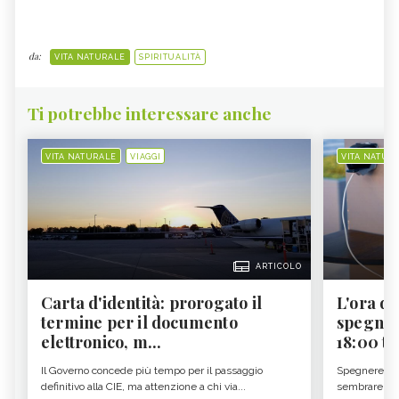
da:
VITA NATURALE
SPIRITUALITÀ
Ti potrebbe interessare anche
VITA NATURALE
VIAGGI
VITA NATUR
ARTICOLO
Carta d'identità: prorogato il
L'ora d'
termine per il documento
spegner
elettronico, m...
18:00 ti f
Il Governo concede più tempo per il passaggio
Spegnere lo 
definitivo alla CIE, ma attenzione a chi via...
sembrare una 