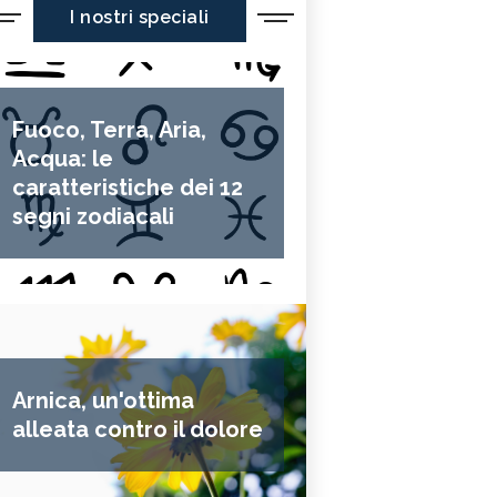
I nostri speciali
Fuoco, Terra, Aria,
Acqua: le
caratteristiche dei 12
segni zodiacali
Arnica, un'ottima
alleata contro il dolore