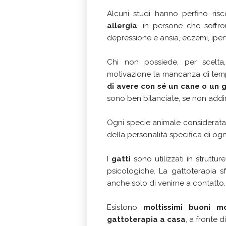
Alcuni studi hanno perfino ris
allergia
, in persone che soffro
depressione e ansia, eczemi, iper
Chi non possiede, per scelt
motivazione la mancanza di tempo
di avere con sé un cane o un 
sono ben bilanciate, se non addiri
Ogni specie animale considerata d
della personalità specifica di ogn
I
gatti
sono utilizzati in strutt
psicologiche. La gattoterapia sf
anche solo di venirne a contatto.
Esistono
moltissimi buoni m
gattoterapia a casa
, a fronte 