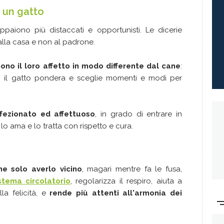
 un gatto
appaiono più distaccati e opportunisti. Le dicerie
 alla casa e non al padrone.
ono il loro affetto in modo differente dal cane
:
e, il gatto pondera e sceglie momenti e modi per
ezionato ed affettuoso
, in grado di entrare in
o ama e lo tratta con rispetto e cura.
e solo averlo vicino
, magari mentre fa le fusa,
stema circolatorio
, regolarizza il respiro, aiuta a
la felicità, e
rende più attenti all'armonia dei