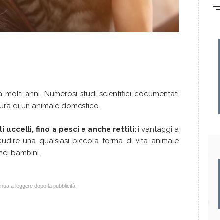
 molti anni. Numerosi studi scientifici documentati
 cura di un animale domestico.
li uccelli, fino a pesci e anche rettili:
i vantaggi a
ccudire una qualsiasi piccola forma di vita animale
 nei bambini.
nua a leggere dopo la pubblicità