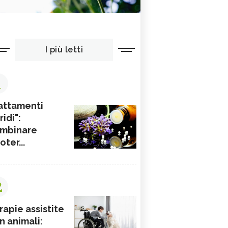
I più letti
1
attamenti
ridi":
mbinare
ioter...
2
rapie assistite
n animali: