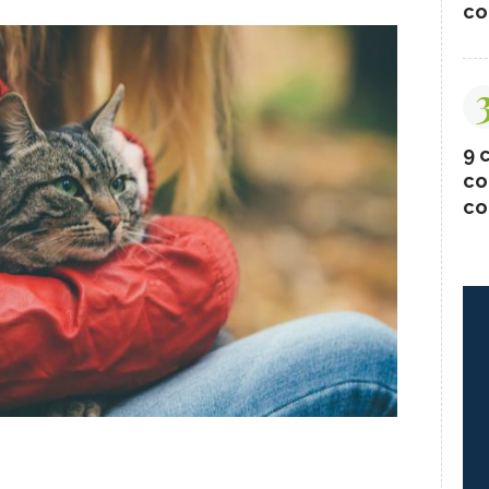
co
9 c
co
co