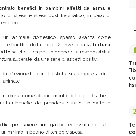
contrato
benefici in bambini affetti da asma e
no di stress e stress post traumatico, in caso di
tensione.
a, un animale domestico, spesso avanza come
 e l'inutilità della cosa. Chi invece ha
la fortuna
gatto
sa che il tempo, l'impegno e la responsabilità
ttura superate, da una serie di aspetti positivi.
Tr
"ib
a affezione ha caratteristiche sue proprie, al di là
co
i animale.
fis
ure mediche come affiancamento di terapie fisiche o
rutta i benefici del prendersi cura di un gatto, o
Te
otivi per avere un gatto
, ed usufruire della
co
di un minimo impegno di tempo e spesa.