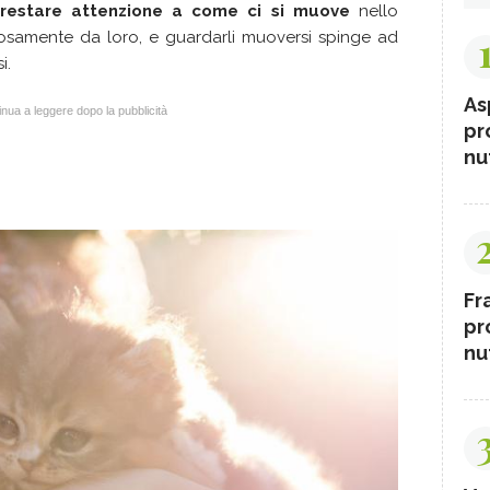
a prestare attenzione a come ci si muove
nello
osamente da loro, e guardarli muoversi spinge ad
i.
As
nua a leggere dopo la pubblicità
pr
nut
Fr
pr
nut