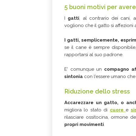
5 buoni motivi per avere
I
gatti
, al contrario dei cani, 
vogliono che il gatto si affezioni
I gatti, semplicemente, esprim
se il cane è sempre disponibil
rapportarsi al suo padrone.
E' comunque un
compagno aff
sintonia
con l'essere umano che l
Riduzione dello stress
Accarezzare un gatto, o anch
migliora lo stato di
cuore
e
si
rilasciare ossitocina, ormone del
propri movimenti
.