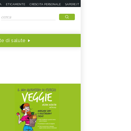
A
ETICAMENTE
CRESCITA PERSONALE
SAPERE.IT
e di salute