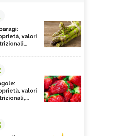
1
paragi:
oprietà, valori
rizionali...
2
agole:
oprietà, valori
rizionali,...
3