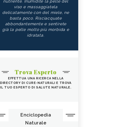
nutriente. Inumidite la pelle del
viso e massaggiatela
delicatamente con del miele, ne
basta poco. Risciacquate
abbondantemente e sentirete
già la pelle molto più morbida e
idratata.
Trova Esperto
EFFETTUA UNA RICERCA NELLA
DIRECTORY DI CURE-NATURALI E TROVA
IL TUO ESPERTO DI SALUTE NATURALE.
Enciclopedia
Naturale