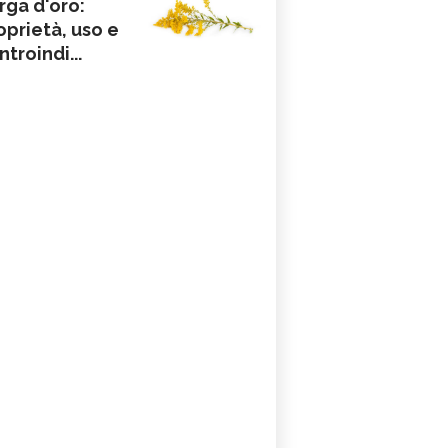
rga d'oro:
oprietà, uso e
ntroindi...