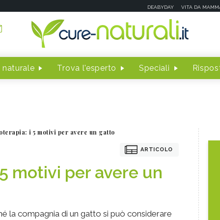
DEABYDAY
VITA DA MAMM
 naturale
Trova l'esperto
Speciali
Rispost
oterapia: i 5 motivi per avere un gatto
ARTICOLO
 5 motivi per avere un
hé la compagnia di un gatto si può considerare