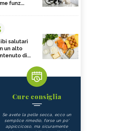
me funz...
3
ibi salutari
n un alto
ntenuto di...
Cure consiglia
Se avete la pelle secca, ecco un
semplice rimedio, forse un po'
appiccicoso, ma sicuramente