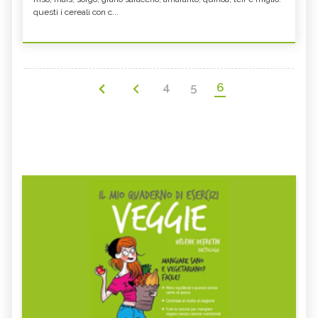
questi i cereali con c...
4
5
6