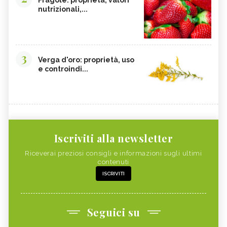
nutrizionali,...
3
Verga d'oro: proprietà, uso
e controindi...
Iscriviti alla newsletter
Riceverai preziosi consigli e informazioni sugli ultimi
contenuti
ISCRIVITI
Seguici su