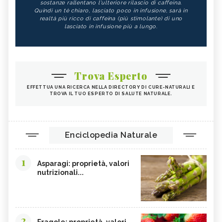
sostanze rallentano l'ulteriore rilascio di caffeina.
Quindi un tè chiaro, lasciato poco in infusione, sarà in
realtà più ricco di caffeina (più stimolante) di uno
lasciato in infusione più a lungo.
Trova Esperto
EFFETTUA UNA RICERCA NELLA DIRECTORY DI CURE-NATURALI E
TROVA IL TUO ESPERTO DI SALUTE NATURALE.
Enciclopedia Naturale
1
Asparagi: proprietà, valori
nutrizionali...
2
Fragole: proprietà, valori