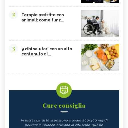
2
Terapie assistite con
animali: come funz...
3
9 cibi salutari con un alto
contenuto di...
Cure consiglia
In una tazza di tè si possono trovare 200-400 mg di
polifenoli. Quando arrivano in infusione, queste