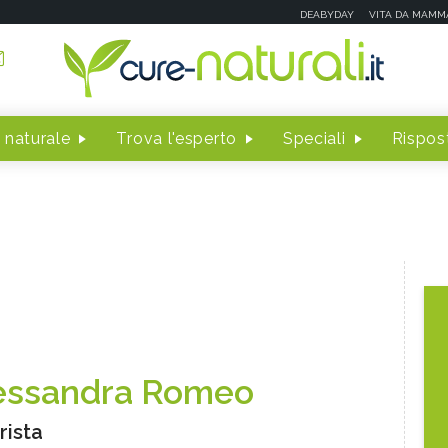
DEABYDAY
VITA DA MAMM
 naturale
Trova l'esperto
Speciali
Rispost
essandra Romeo
rista