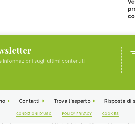
Ve
pr
co
ewsletter
e informazioni sugli ultimi contenuti
mo
Contatti
Trova l'esperto
Risposte di 
CONDIZIONI D'USO
POLICY PRIVACY
COOKIES
I contenuti sono di proprietà di Media Data Factory S.R.L, è vietata la riproduz
viale Sarca 226 Milano 20126 - PI/CF 09595010969