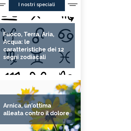
I nostri speciali
Fuoco, Terra, Aria,
Acqua: le
caratteristiche dei 12
segni zodiacali
Arnica, un'ottima
alleata contro il dolore