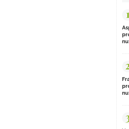
As
pr
nut
Fr
pr
nut