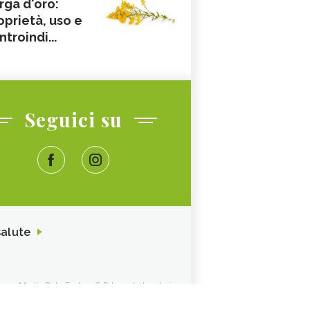
rga d'oro:
oprietà, uso e
ntroindi...
Seguici su
salute
ione. Media Data Factory S.R.L. sede legale in