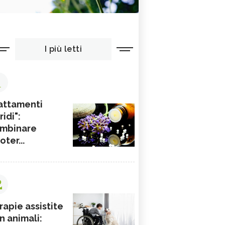
I più letti
1
attamenti
ridi":
mbinare
ioter...
2
rapie assistite
n animali: