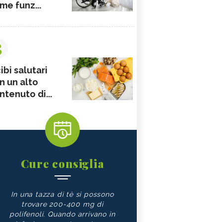
me funz...
3
ibi salutari
n un alto
ntenuto di...
Cure consiglia
In una tazza di tè si possono
trovare 200-400 mg di
polifenoli. Quando arrivano in