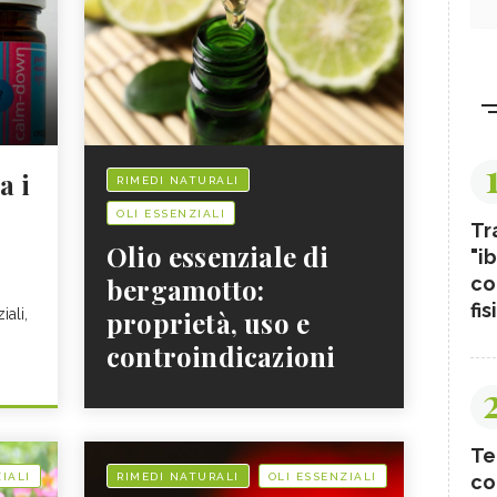
a i
RIMEDI NATURALI
OLI ESSENZIALI
Tr
Olio essenziale di
"ib
co
bergamotto:
fis
iali,
proprietà, uso e
controindicazioni
Te
co
IALI
RIMEDI NATURALI
OLI ESSENZIALI