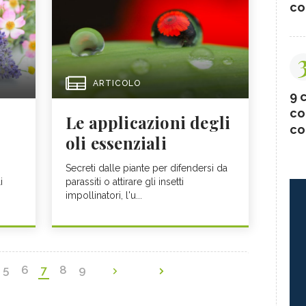
co
ARTICOLO
9 c
co
Le applicazioni degli
co
oli essenziali
Secreti dalle piante per difendersi da
i
parassiti o attirare gli insetti
impollinatori, l'u...
5
6
7
8
9