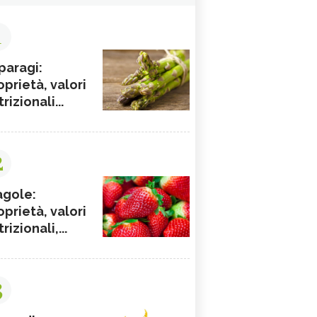
1
paragi:
oprietà, valori
rizionali...
2
agole:
oprietà, valori
rizionali,...
3