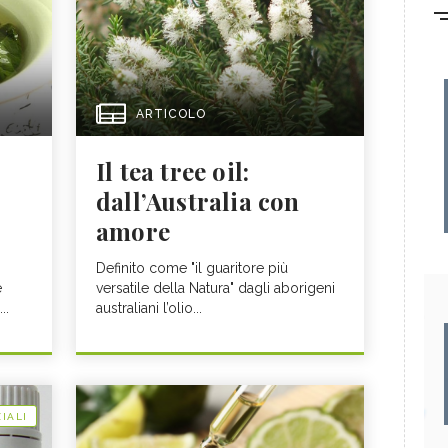
ARTICOLO
Il tea tree oil:
dall’Australia con
amore
Definito come "il guaritore più
e
versatile della Natura" dagli aborigeni
..
australiani l’olio...
IALI