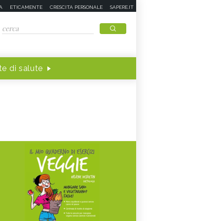
A
ETICAMENTE
CRESCITA PERSONALE
SAPERE.IT
e di salute