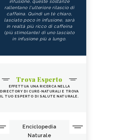
infusione, queste sostanze
rallentano l'ulteriore rilascio di
caffeina. Quindi un tè chiaro,
lasciato poco in infusione, sarà
in realtà più ricco di caffeina
(più stimolante) di uno lasciato
in infusione più a lungo.
Trova Esperto
EFFETTUA UNA RICERCA NELLA
DIRECTORY DI CURE-NATURALI E TROVA
IL TUO ESPERTO DI SALUTE NATURALE.
Enciclopedia
Naturale