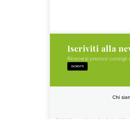
Iscriviti alla n
Riceverai preziosi consigli 
ISCRIVITI
Chi sia
© 2026 Copyright Media Data Factory S.R.L. - 