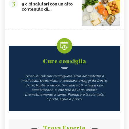
3
9 cibi salutari con un alto
contenuto di...
Cure consiglia
Giorni buoni per raccogliere erbe aromatiche e
medicinali, trapiantare e seminare ortaggi da frutto,
fiore, foglia e radice. Seminare gli ortaggi che
accestiscono o che non devono andare
prematuramente a seme. Piantate e trapiantate
cipolle, aglio e porro.
Trova Esperto