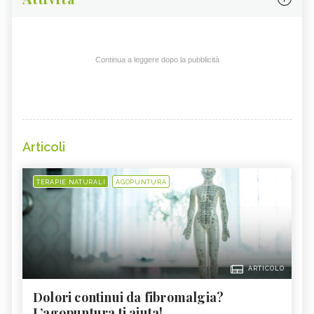
Continua a leggere dopo la pubblicità
Articoli
TERAPIE NATURALI
AGOPUNTURA
ARTICOLO
Dolori continui da fibromalgia?
L’agopuntura ti aiuta!