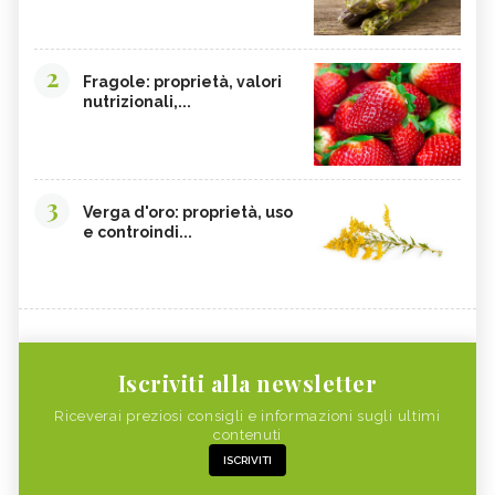
2
Fragole: proprietà, valori
nutrizionali,...
3
Verga d'oro: proprietà, uso
e controindi...
Iscriviti alla newsletter
Riceverai preziosi consigli e informazioni sugli ultimi
contenuti
ISCRIVITI