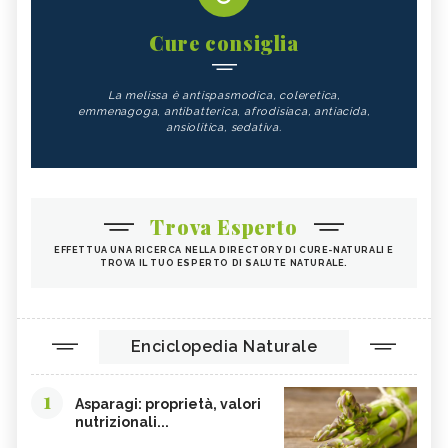
Cure consiglia
La melissa è antispasmodica, coleretica,
emmenagoga, antibatterica, afrodisiaca, antiacida,
ansiolitica, sedativa.
Trova Esperto
EFFETTUA UNA RICERCA NELLA DIRECTORY DI CURE-NATURALI E
TROVA IL TUO ESPERTO DI SALUTE NATURALE.
Enciclopedia Naturale
1
Asparagi: proprietà, valori
nutrizionali...