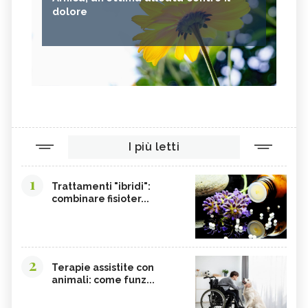
dolore
I più letti
1
Trattamenti "ibridi":
combinare fisioter...
2
Terapie assistite con
animali: come funz...