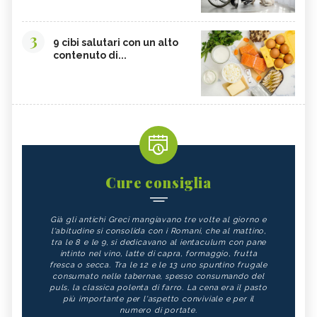
3
9 cibi salutari con un alto
contenuto di...
Cure consiglia
Già gli antichi Greci mangiavano tre volte al giorno e
l'abitudine si consolida con i Romani, che al mattino,
tra le 8 e le 9, si dedicavano al ientaculum con pane
intinto nel vino, latte di capra, formaggio, frutta
fresca o secca. Tra le 12 e le 13 uno spuntino frugale
consumato nelle tabernae, spesso consumando del
puls, la classica polenta di farro. La cena era il pasto
più importante per l'aspetto conviviale e per il
numero di portate.