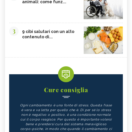
animali: come funz...
3
9 cibi salutari con un alto
contenuto di...
Cure consiglia
Ogni cambiamento è una fonte di stress. Questa frase
è vera e va letta per quello che è. Di per sé lo stress
non è negativo o positivo, è una condizione normale
cui il corpo reagisce. Per questo è importante volersi
bene e prendersi cura del sistema meraviglioso
corpo-psiche, in modo che quando il cambiamento ci