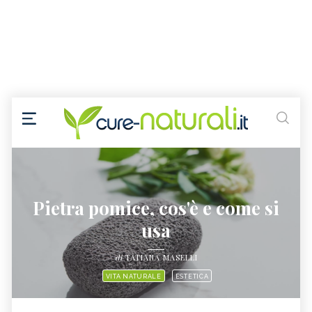
Pietra pomice, cos'è e come si
usa
di
TATIANA MASELLI
VITA NATURALE
ESTETICA