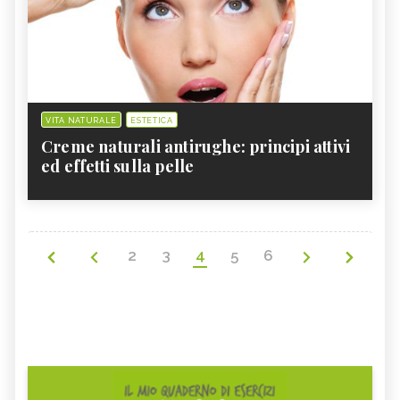
VITA NATURALE
ESTETICA
Creme naturali antirughe: principi attivi
ed effetti sulla pelle
2
3
4
5
6