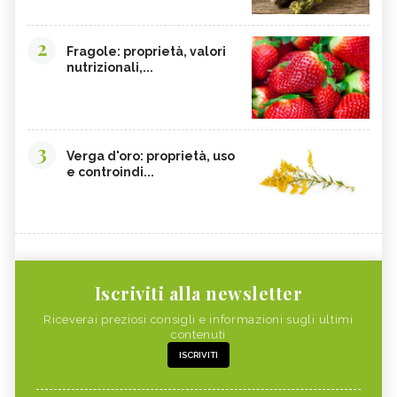
2
Fragole: proprietà, valori
nutrizionali,...
3
Verga d'oro: proprietà, uso
e controindi...
Iscriviti alla newsletter
Riceverai preziosi consigli e informazioni sugli ultimi
contenuti
ISCRIVITI