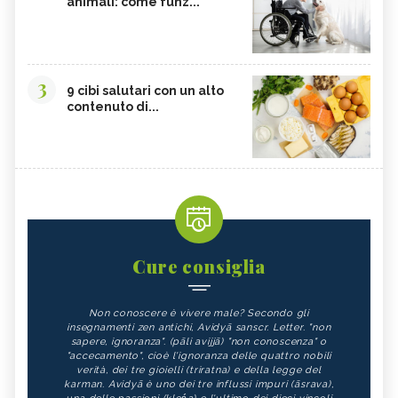
animali: come funz...
3
9 cibi salutari con un alto
contenuto di...
Cure consiglia
Non conoscere è vivere male? Secondo gli
insegnamenti zen antichi, Avidyā sanscr. Letter. "non
sapere, ignoranza". (pāli avijjā) "non conoscenza" o
"accecamento", cioè l'ignoranza delle quattro nobili
verità, dei tre gioielli (triratna) e della legge del
karman. Avidyā è uno dei tre influssi impuri (āsrava),