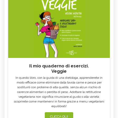
Il mio quaderno di esercizi.
Veggie
In questo libro, con la guida di una dietologa, apprenderete in
modo efficace come eliminare dalla tavola carne e pesce per
sostituirli con proteine di alta qualità, senza alcun rischio di
carenze alimentari o perdita di peso. Adottare la rettitudine
vegetariana non significa rinunciare al gusto o alla varietà:
scoprirete come mantenervi in forma grazie a menu vegetariani
equilibrati!
CLICCA QUI