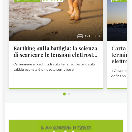
ARTICOLO
Earthing sulla battigia: la scienza
Carta d'
di scaricare le tensioni elettrost...
termine
elettron
Camminare a piedi nudi sulla terra, sull'erba o sulla
sabbia bagnata è un gesto semplice c...
Il Governo c
definitivo all