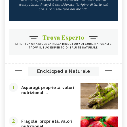
una delle passioni (kleśa) e l'ultimo dei dieci vincoli
(saṃyojana). Avidyā è considerata l'origine di tutto ciò
che è non salutare nel mondo.
Trova Esperto
EFFETTUA UNA RICERCA NELLA DIRECTORY DI CURE-NATURALI E
TROVA IL TUO ESPERTO DI SALUTE NATURALE.
Enciclopedia Naturale
1
Asparagi: proprietà, valori
nutrizionali...
2
Fragole: proprietà, valori
nutrizionali,...