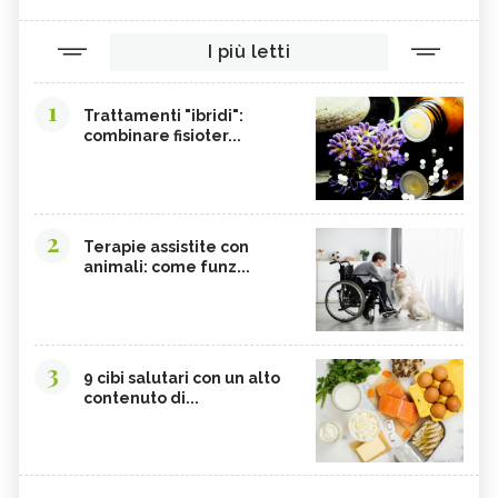
I più letti
1
Trattamenti "ibridi":
combinare fisioter...
2
Terapie assistite con
animali: come funz...
3
9 cibi salutari con un alto
contenuto di...