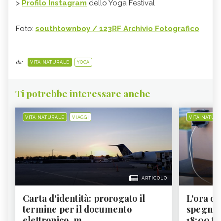
>
Profilo Instagram
dello Yoga Festival
Foto:
southtownboy / 123RF Archivio Fotografico
da:
VITA NATURALE
YOGA
Ti potrebbe interessare anche
VITA NATURALE
VIAGGI
VITA NATUR
ARTICOLO
Carta d'identità: prorogato il
L'ora d'
termine per il documento
spegner
elettronico, m...
18:00 ti f