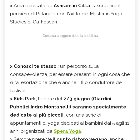
>
Area dedicata ad
Ashram in Città
, si scroprirà il
pensiero di Patanjali, con l'aiuto del Master in Yoga
Studies di Ca’ Foscari
Continua a leggere dopo la pubblicità
>
Conosci te stesso
: un percorso sulla
consapevolezza, per essere presenti in ogni cosa che
si fa, esortazione che è anche il filo conduttore del
festival
>
Kids Park
, le date del
2/3 giugno
(Giardini
Pubblici Indro Montanelli) saranno specialmente
dedicate ai più piccoli,
con una serie di
appuntamenti di yoga dedicati ai bambini dai 5 agli 11
anni organizzati da
Spera Yoga
.
> Sempre presente il
punto ristoro vegano
, anche