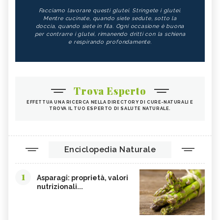
Facciamo lavorare questi glutei. Stringete i glutei.
Mentre cucinate, quando siete sedute, sotto la
doccia, quando siete in fila. Ogni occasione è buona
per contrarre i glutei, rimanendo dritti con la schiena
e respirando profondamente.
Trova Esperto
EFFETTUA UNA RICERCA NELLA DIRECTORY DI CURE-NATURALI E
TROVA IL TUO ESPERTO DI SALUTE NATURALE.
Enciclopedia Naturale
1
Asparagi: proprietà, valori
nutrizionali...