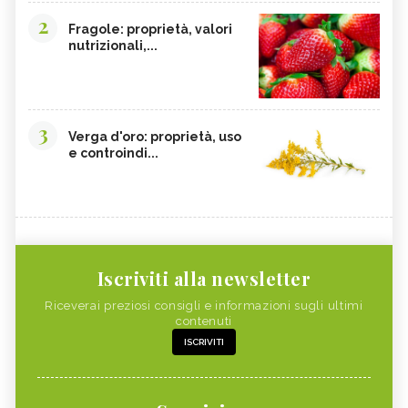
2
Fragole: proprietà, valori
nutrizionali,...
3
Verga d'oro: proprietà, uso
e controindi...
Iscriviti alla newsletter
Riceverai preziosi consigli e informazioni sugli ultimi
contenuti
ISCRIVITI