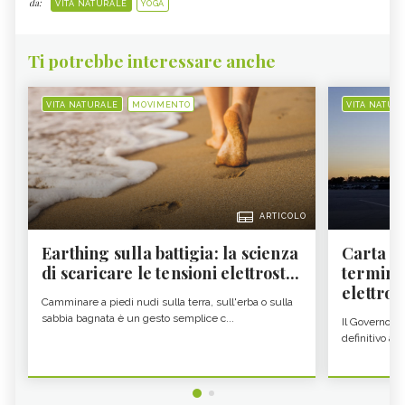
da:
VITA NATURALE
YOGA
Ti potrebbe interessare anche
VITA NATURALE
MOVIMENTO
VITA NATUR
ARTICOLO
Earthing sulla battigia: la scienza
Carta d'
di scaricare le tensioni elettrost...
termine
elettron
Camminare a piedi nudi sulla terra, sull'erba o sulla
sabbia bagnata è un gesto semplice c...
Il Governo c
definitivo all