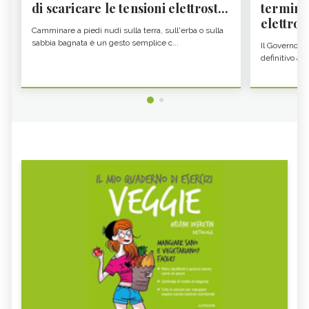
di scaricare le tensioni elettrost...
termine
elettron
Camminare a piedi nudi sulla terra, sull'erba o sulla
sabbia bagnata è un gesto semplice c...
Il Governo c
definitivo all