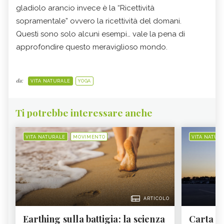
gladiolo arancio invece è la “Ricettività
sopramentale” ovvero la ricettività del domani.
Questi sono solo alcuni esempi… vale la pena di
approfondire questo meraviglioso mondo.
da:
VITA NATURALE
YOGA
Ti potrebbe interessare anche
VITA NATURALE
MOVIMENTO
VITA NATUR
ARTICOLO
Earthing sulla battigia: la scienza
Carta d'