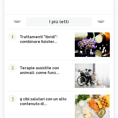
I più letti
1
Trattamenti "ibridi":
combinare fisioter...
2
Terapie assistite con
animali: come funz...
3
9 cibi salutari con un alto
contenuto di...