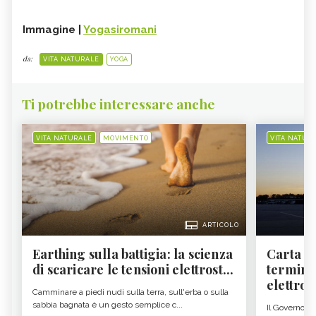
Immagine |
Yogasiromani
da:
VITA NATURALE
YOGA
Ti potrebbe interessare anche
VITA NATURALE
MOVIMENTO
VITA NATUR
ARTICOLO
Earthing sulla battigia: la scienza
Carta d'
di scaricare le tensioni elettrost...
termine
elettron
Camminare a piedi nudi sulla terra, sull'erba o sulla
sabbia bagnata è un gesto semplice c...
Il Governo c