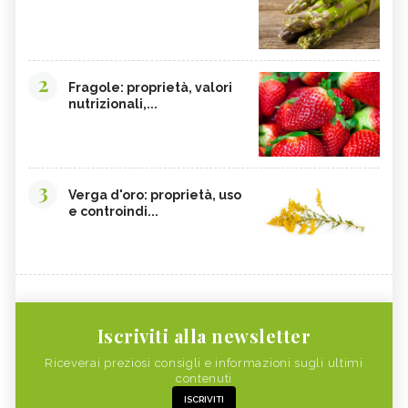
2
Fragole: proprietà, valori
nutrizionali,...
3
Verga d'oro: proprietà, uso
e controindi...
Iscriviti alla newsletter
Riceverai preziosi consigli e informazioni sugli ultimi
contenuti
ISCRIVITI