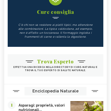
Cure consiglia
C'è chi non sa resistere ai piatti tipici, ma attenzione
alle combinazioni. La tipica valdostana, ad esempio,
non è affatto un toccanasa. Il formaggio ingloba i
frammenti di carne e rallenta la digestione.
Trova Esperto
EFFETTUA UNA RICERCA NELLA DIRECTORY DI CURE-NATURALI E
TROVA IL TUO ESPERTO DI SALUTE NATURALE.
Enciclopedia Naturale
1
Asparagi: proprietà, valori
nutrizionali...