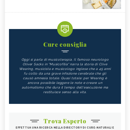
Cure consiglia
Oggi si parla di musicoterapia. Il famoso neurologo
Oliver Sacks in "Musicofilia" narra la storia di Clive
Wearing, musicista e musicologo inglese che a 45 anni
fu colto da una grave infezione cerebrale che gli
causò amnesia totale. Quasi totale: per Wearing è
ancora possibile leggere le note e creare un
automatismo che dura il tempo dell'esecuzione ma
restituisce senso alla vita.
Trova Esperto
EFFETTUA UNA RICERCA NELLA DIRECTORY DI CURE-NATURALI E