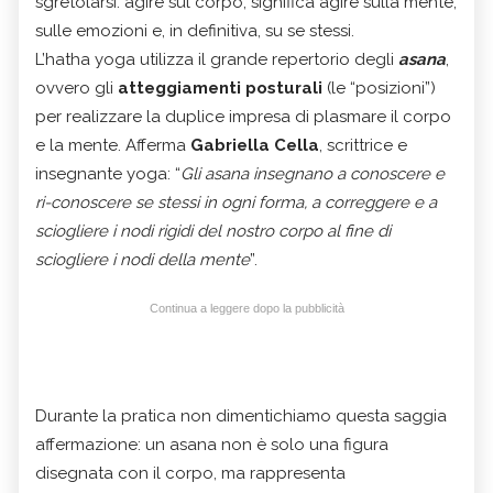
sgretolarsi: agire sul corpo, significa agire sulla mente,
sulle emozioni e, in definitiva, su se stessi.
L’hatha yoga utilizza il grande repertorio degli
asana
,
ovvero gli
atteggiamenti posturali
(le “posizioni”)
per realizzare la duplice impresa di plasmare il corpo
e la mente. Afferma
Gabriella Cella
, scrittrice e
insegnante yoga: “
Gli asana insegnano a conoscere e
ri-conoscere se stessi in ogni forma, a correggere e a
sciogliere i nodi rigidi del nostro corpo al fine di
sciogliere i nodi della mente
”.
Continua a leggere dopo la pubblicità
Durante la pratica non dimentichiamo questa saggia
affermazione: un asana non è solo una figura
disegnata con il corpo, ma rappresenta