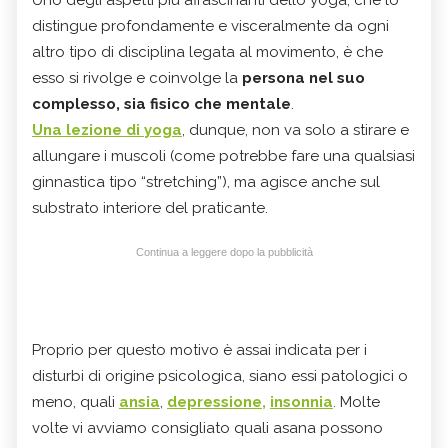
Uno degli aspetti più affascinanti dello yoga, che lo
distingue profondamente e visceralmente da ogni
altro tipo di disciplina legata al movimento, è che
esso si rivolge e coinvolge la
persona nel suo
complesso, sia fisico che mentale
.
Una lezione di yoga
, dunque, non va solo a stirare e
allungare i muscoli (come potrebbe fare una qualsiasi
ginnastica tipo “stretching”), ma agisce anche sul
substrato interiore del praticante.
Continua a leggere dopo la pubblicità
Proprio per questo motivo è assai indicata per i
disturbi di origine psicologica, siano essi patologici o
meno, quali
ansia
,
depressione,
insonnia
. Molte
volte vi avviamo consigliato quali asana possono