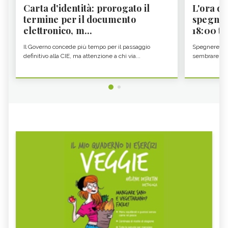
Carta d'identità: prorogato il
L'ora d'
termine per il documento
spegner
elettronico, m...
18:00 ti f
Il Governo concede più tempo per il passaggio
Spegnere lo 
definitivo alla CIE, ma attenzione a chi via...
sembrare una 