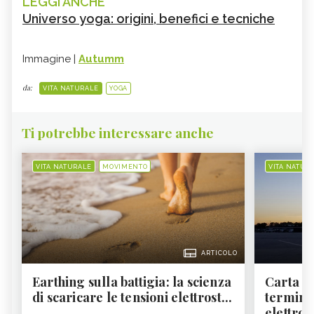
LEGGI ANCHE
Universo yoga: origini, benefici e tecniche
Immagine |
Autumm
da:
VITA NATURALE
YOGA
Ti potrebbe interessare anche
VITA NATURALE
MOVIMENTO
VITA NATUR
ARTICOLO
Earthing sulla battigia: la scienza
Carta d'
di scaricare le tensioni elettrost...
termine
elettron