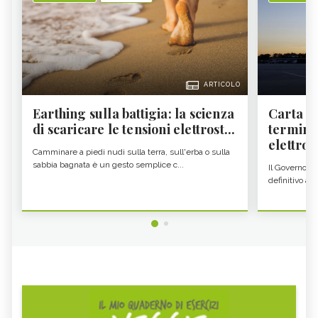
ARTICOLO
Earthing sulla battigia: la scienza
Carta d'
di scaricare le tensioni elettrost...
termine
elettron
Camminare a piedi nudi sulla terra, sull'erba o sulla
sabbia bagnata è un gesto semplice c...
Il Governo c
definitivo all