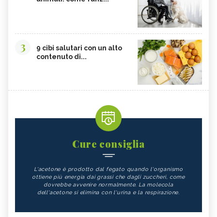
3
9 cibi salutari con un alto
contenuto di...
Cure consiglia
L'acetone è prodotto dal fegato quando l'organismo
ottiene più energia dai grassi che dagli zuccheri, come
dovrebbe avvenire normalmente. La molecola
dell'acetone si elimina con l'urina e la respirazione.