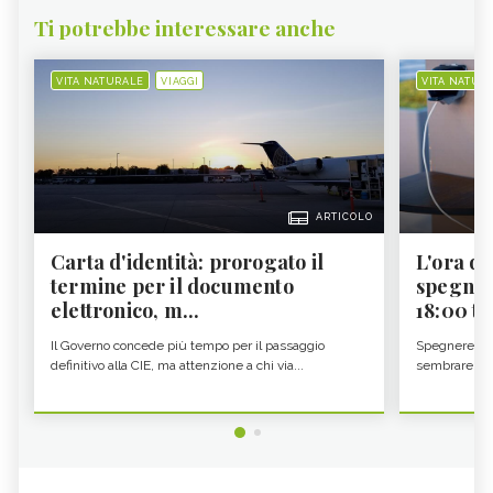
Ti potrebbe interessare anche
VITA NATURALE
VIAGGI
VITA NATUR
ARTICOLO
Carta d'identità: prorogato il
L'ora d'
termine per il documento
spegner
elettronico, m...
18:00 ti f
Il Governo concede più tempo per il passaggio
Spegnere lo 
definitivo alla CIE, ma attenzione a chi via...
sembrare una 